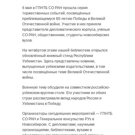
6 мая в ГПНТБ СО РАН прошла серия
торжественных событий, посвящённых
приближающемуся 80-летию Победы в Великой
Отечественной войне. Участие в них приняли
представители дипломатического корпуса, учёные
СО РАН, общественники, студенты новосибирских
вузов.
На четвёртом этаже нашей библиотеке открылся
обновлённый книжный стенд Республики
Узбекистан. Здесь представлены новинки,
выпущенные узбекскими издательствами, в том
числе посвящённые теме Великой Отечественной
войны.
Военную тему обсудили на совместном российско-
узбекском круглом столе. Его участники из обеих
стран рассматривали вклад народов России и
Узбекистана в Победу.
Организаторы сегодняшних мероприятий — ГПНТБ
СО РАН и Генеральное консульство РУз в
Новосибирске. С дипломатами, научными
организациями, библиотеками, вузами и