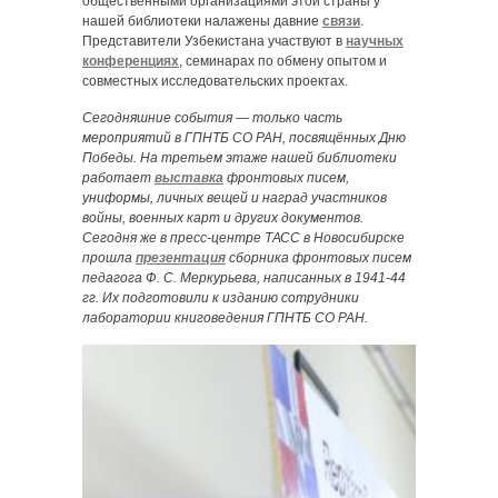
общественными организациями этой страны у
нашей библиотеки налажены давние
связи
.
Представители Узбекистана участвуют в
научных
конференциях
, семинарах по обмену опытом и
совместных исследовательских проектах.
Сегодняшние события — только часть
мероприятий в ГПНТБ СО РАН, посвящённых Дню
Победы. На третьем этаже нашей библиотеки
работает
выставка
фронтовых писем,
униформы, личных вещей и наград участников
войны, военных карт и других документов.
Сегодня же в пресс-центре ТАСС в Новосибирске
прошла
презентация
сборника фронтовых писем
педагога Ф. С. Меркурьева, написанных в 1941-44
гг. Их подготовили к изданию сотрудники
лаборатории книговедения ГПНТБ СО РАН.