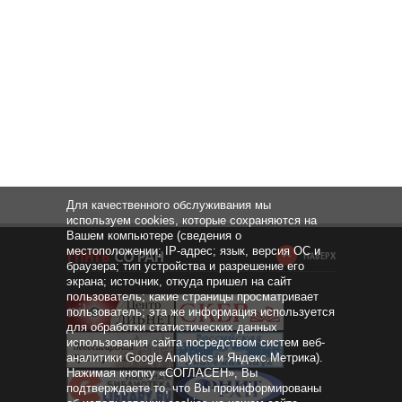
Для качественного обслуживания мы
используем cookies, которые сохраняются на
Вашем компьютере (сведения о
местоположении; IP-адрес; язык, версия ОС и
НАВЕРХ
браузера; тип устройства и разрешение его
экрана; источник, откуда пришел на сайт
пользователь; какие страницы просматривает
пользователь; эта же информация используется
для обработки статистических данных
использования сайта посредством систем веб-
аналитики Google Analytics и Яндекс.Метрика).
Нажимая кнопку «СОГЛАСЕН», Вы
подтверждаете то, что Вы проинформированы