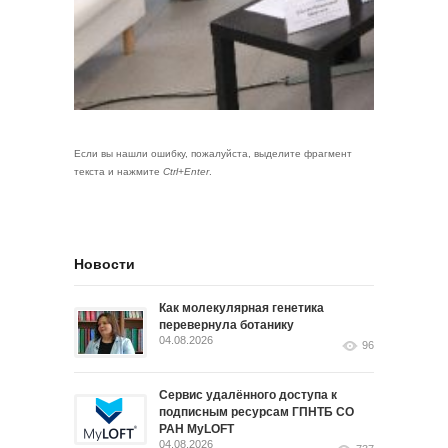
Если вы нашли ошибку, пожалуйста, выделите фрагмент
текста и нажмите
Ctrl+Enter
.
Новости
Как молекулярная генетика
перевернула ботанику
04.08.2026
96
Сервис удалённого доступа к
подписным ресурсам ГПНТБ СО
РАН MyLOFT
04.08.2026