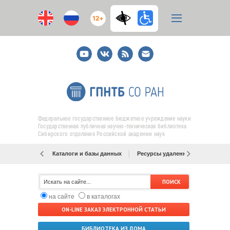
12+
Youtube
ВКонтакте
RSS
E-
mail
подписка
Федеральное государственное бюджетное учреждение науки
Государственная публичная научно-техническая библиотека
Сибирского отделения Российской академии наук
Каталоги и базы данных
Ресурсы удаленного доступа
на сайте
в каталогах
ON-LINE ЗАКАЗ ЭЛЕКТРОННОЙ СТАТЬИ
БИБЛИОТЕКА ИЗ ДОМА