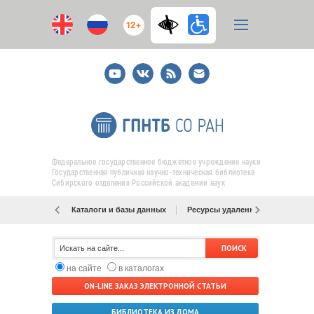
12+
Youtube
ВКонтакте
RSS
E-
mail
подписка
Федеральное государственное бюджетное учреждение науки
Государственная публичная научно-техническая библиотека
Сибирского отделения Российской академии наук
Каталоги и базы данных
Ресурсы удаленного доступа
на сайте
в каталогах
ON-LINE ЗАКАЗ ЭЛЕКТРОННОЙ СТАТЬИ
БИБЛИОТЕКА ИЗ ДОМА