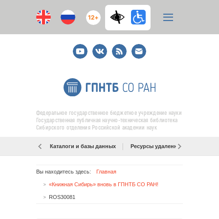
12+
Youtube
ВКонтакте
RSS
E-
mail
подписка
Федеральное государственное бюджетное учреждение науки
Государственная публичная научно-техническая библиотека
Сибирского отделения Российской академии наук
Каталоги и базы данных
Ресурсы удаленного доступа
Вы находитесь здесь:
Главная
«Книжная Сибирь» вновь в ГПНТБ СО РАН!
ROS30081