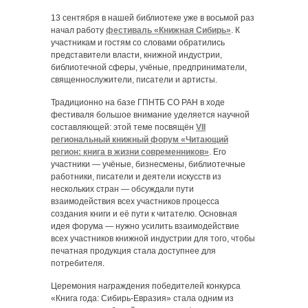
13 сентября в нашей библиотеке уже в восьмой раз
начал работу
фестиваль «Книжная Сибирь»
. К
участникам и гостям со словами обратились
представители власти, книжной индустрии,
библиотечной сферы, учёные, предприниматели,
священнослужители, писатели и артисты.
Традиционно на базе ГПНТБ СО РАН в ходе
фестиваля большое внимание уделяется научной
составляющей: этой теме посвящён
VII
региональный книжный форум «Читающий
регион: книга в жизни современников»
. Его
участники — учёные, бизнесмены, библиотечные
работники, писатели и деятели искусств из
нескольких стран — обсуждали пути
взаимодействия всех участников процесса
создания книги и её пути к читателю. Основная
идея форума — нужно усилить взаимодействие
всех участников книжной индустрии для того, чтобы
печатная продукция стала доступнее для
потребителя.
Церемония награждения победителей конкурса
«Книга года: Сибирь-Евразия» стала одним из