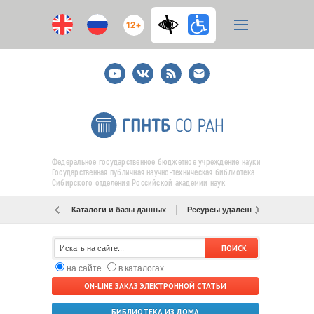
12+
Youtube
ВКонтакте
RSS
E-
mail
подписка
Федеральное государственное бюджетное учреждение науки
Государственная публичная научно-техническая библиотека
Сибирского отделения Российской академии наук
Каталоги и базы данных
Ресурсы удаленного доступа
на сайте
в каталогах
ON-LINE ЗАКАЗ ЭЛЕКТРОННОЙ СТАТЬИ
БИБЛИОТЕКА ИЗ ДОМА