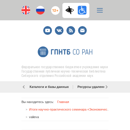
12+
Youtube
ВКонтакте
RSS
E-
mail
подписка
Федеральное государственное бюджетное учреждение науки
Государственная публичная научно-техническая библиотека
Сибирского отделения Российской академии наук
Каталоги и базы данных
Ресурсы удаленного доступа
Вы находитесь здесь:
Главная
Итоги научно-практического семинара «Экономические аспекты интеллектуальной собственности» (28 сентября 2016 г.)
valieva