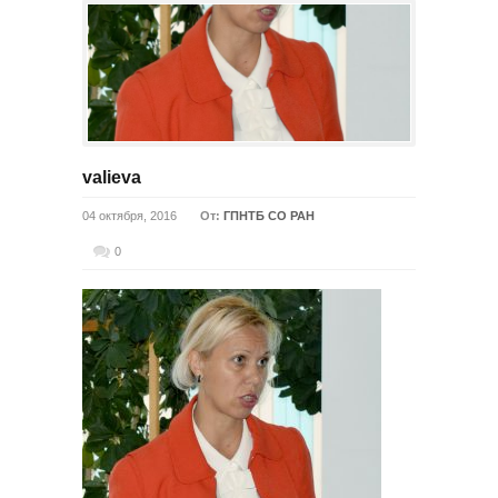
valieva
04 октября, 2016
От:
ГПНТБ СО РАН
0