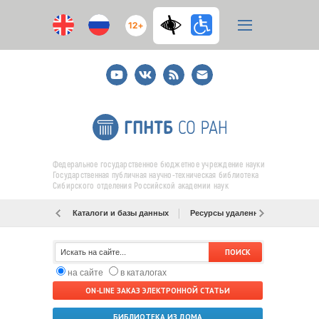
12+
Youtube
ВКонтакте
RSS
E-
mail
подписка
Федеральное государственное бюджетное учреждение науки
Государственная публичная научно-техническая библиотека
Сибирского отделения Российской академии наук
Каталоги и базы данных
Ресурсы удаленного доступа
на сайте
в каталогах
ON-LINE ЗАКАЗ ЭЛЕКТРОННОЙ СТАТЬИ
БИБЛИОТЕКА ИЗ ДОМА