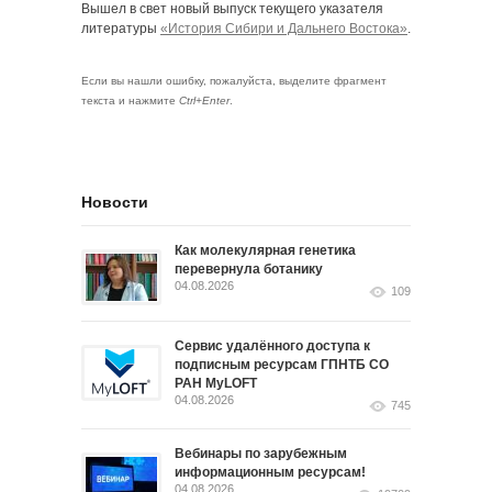
Вышел в свет новый выпуск текущего указателя
литературы
«История Сибири и Дальнего Востока»
.
Если вы нашли ошибку, пожалуйста, выделите фрагмент
текста и нажмите
Ctrl+Enter
.
Новости
Как молекулярная генетика
перевернула ботанику
04.08.2026
109
Сервис удалённого доступа к
подписным ресурсам ГПНТБ СО
РАН MyLOFT
04.08.2026
745
Вебинары по зарубежным
информационным ресурсам!
04.08.2026