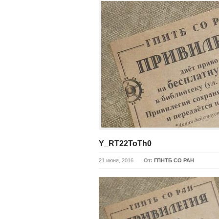
Y_RT22ToTh0
21 июня, 2016
От:
ГПНТБ СО РАН