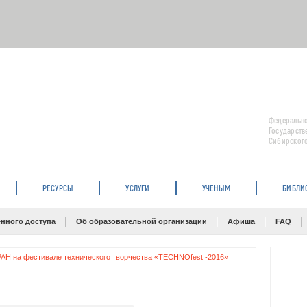
Федерально
Государств
Сибирского
РЕСУРСЫ
УСЛУГИ
УЧЕНЫМ
БИБЛИ
нного доступа
Об образовательной организации
Афиша
FAQ
АН на фестивале технического творчества «TECHNOfest -2016»