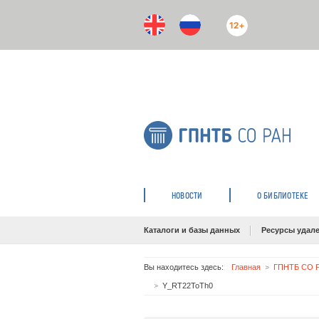
12+
НОВОСТИ
О БИБЛИОТЕКЕ
Каталоги и базы данных
Ресурсы удале
Вы находитесь здесь:
Главная
ГПНТБ СО Р
Y_RT22ToTh0