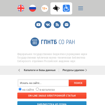
12+
Youtube
ВКонтакте
RSS
E-
mail
подписка
Федеральное государственное бюджетное учреждение науки
Государственная публичная научно-техническая библиотека
Сибирского отделения Российской академии наук
Каталоги и базы данных
Ресурсы удаленного доступа
на сайте
в каталогах
ON-LINE ЗАКАЗ ЭЛЕКТРОННОЙ СТАТЬИ
БИБЛИОТЕКА ИЗ ДОМА