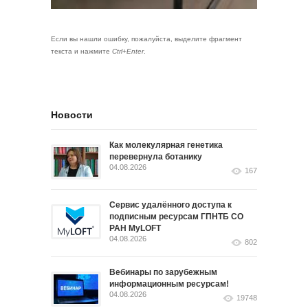
Если вы нашли ошибку, пожалуйста, выделите фрагмент
текста и нажмите
Ctrl+Enter
.
Новости
Как молекулярная генетика
перевернула ботанику
04.08.2026
167
Сервис удалённого доступа к
подписным ресурсам ГПНТБ СО
РАН MyLOFT
04.08.2026
802
Вебинары по зарубежным
информационным ресурсам!
04.08.2026
19748