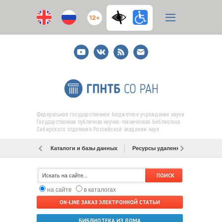
12+
Youtube
ВКонтакте
RSS
E-
mail
подписка
Федеральное государственное бюджетное учреждение науки
Государственная публичная научно-техническая библиотека
Сибирского отделения Российской академии наук
Каталоги и базы данных
Ресурсы удаленного доступа
на сайте
в каталогах
ON-LINE ЗАКАЗ ЭЛЕКТРОННОЙ СТАТЬИ
БИБЛИОТЕКА ИЗ ДОМА