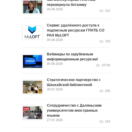
перевернула ботанику
04.08.2026
152
Сервис удалённого доступа к
подписным ресурсам ГПНТБ СО
РАН MyLOFT
04.08.2026
783
Вебинары по зарубежным
информационным ресурсам!
04.08.2026
19736
Стратегическое партнерство с
Шанхайской библиотекой
28.07.2026
286
Сотрудничество с Даляньским
университетом иностранных
языков
27.07.2026
263