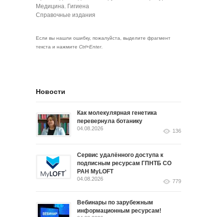
Медицина. Гигиена
Справочные издания
Если вы нашли ошибку, пожалуйста, выделите фрагмент
текста и нажмите
Ctrl+Enter
.
Новости
Как молекулярная генетика
перевернула ботанику
04.08.2026
136
Сервис удалённого доступа к
подписным ресурсам ГПНТБ СО
РАН MyLOFT
04.08.2026
779
Вебинары по зарубежным
информационным ресурсам!