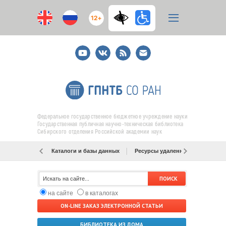
12+
Youtube
ВКонтакте
RSS
E-
mail
подписка
Федеральное государственное бюджетное учреждение науки
Государственная публичная научно-техническая библиотека
Сибирского отделения Российской академии наук
Каталоги и базы данных
Ресурсы удаленного доступа
на сайте
в каталогах
ON-LINE ЗАКАЗ ЭЛЕКТРОННОЙ СТАТЬИ
БИБЛИОТЕКА ИЗ ДОМА