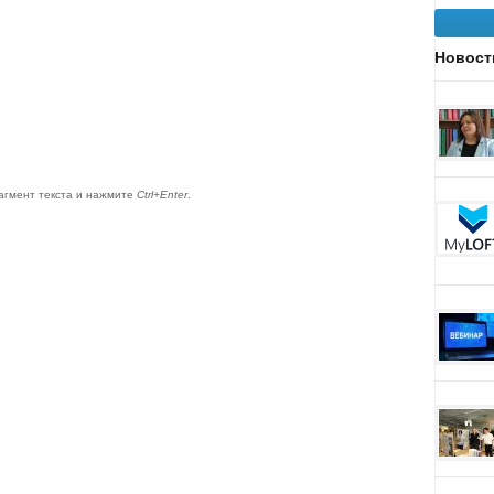
Новост
агмент текста и нажмите
Ctrl+Enter
.