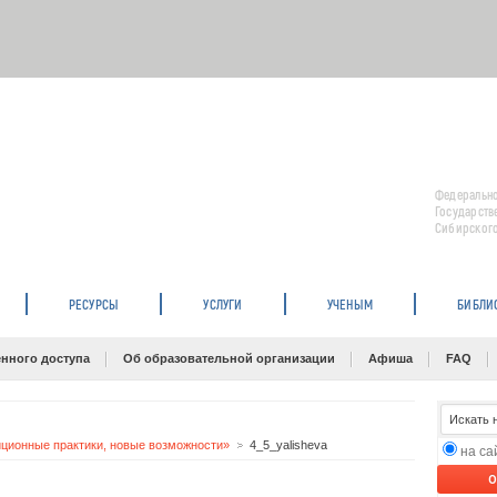
Федерально
Государств
Сибирского
РЕСУРСЫ
УСЛУГИ
УЧЕНЫМ
БИБЛИ
нного доступа
Об образовательной организации
Афиша
FAQ
иционные практики, новые возможности»
4_5_yalisheva
на с
O