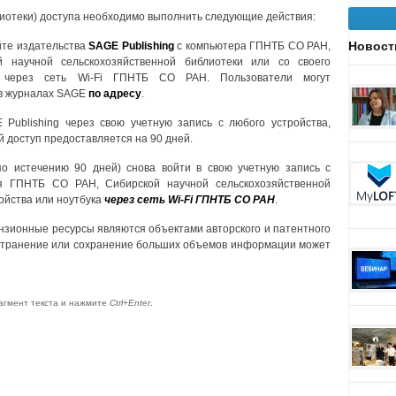
лиотеки) доступа необходимо выполнить следующие действия:
Новост
йте издательства
SAGE Publishing
с компьютера ГПНТБ СО РАН,
научной сельскохозяйственной библиотеки или со своего
а через сеть Wi-Fi ГПНТБ СО РАН. Пользователи могут
 в журналах SAGE
по адресу
.
 Publishing через свою учетную запись с любого устройства,
й доступ предоставляется на 90 дней.
по истечению 90 дней) снова войти в свою учетную запись с
 ГПНТБ СО РАН, Сибирской научной сельскохозяйственной
ройства или ноутбука
через сеть Wi-Fi ГПНТБ СО РАН
.
зионные ресурсы являются объектами авторского и патентного
остранение или сохранение больших объемов информации может
агмент текста и нажмите
Ctrl+Enter
.