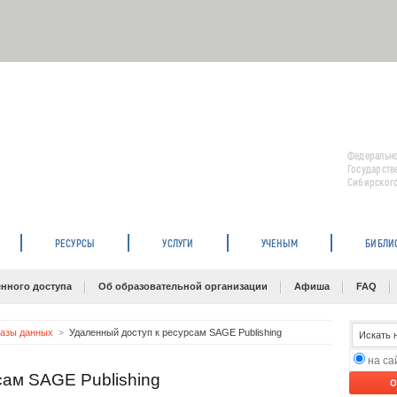
Федерально
Государств
Сибирского
РЕСУРСЫ
УСЛУГИ
УЧЕНЫМ
БИБЛИ
нного доступа
Об образовательной организации
Афиша
FAQ
базы данных
Удаленный доступ к ресурсам SAGE Publishing
на с
сам SAGE Publishing
O