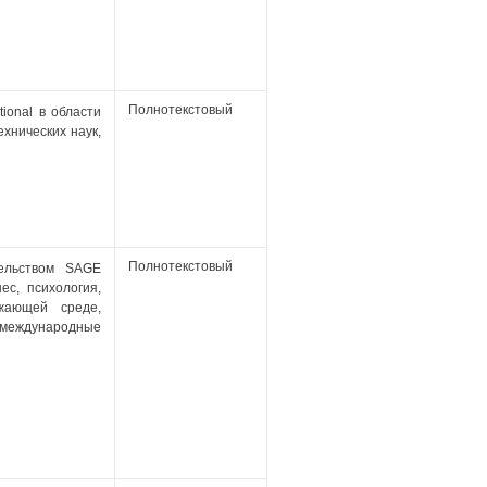
Полнотекстовый
tional в области
хнических наук,
Полнотекстовый
тельством SAGE
ес, психология,
жающей среде,
 международные