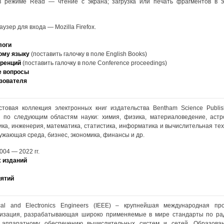
в режиме Read — чтение с экрана; загрузка или печать фрагментов в 
зер для входа — Mozilla Firefox.
логи
кому языку
(поставить галочку в поле English Books)
ренций
(поставить галочку в поле Conference proceedings)
е вопросы
зователя
стовая коллекция электронных книг издательства Bentham Science Publis
 по следующим областям науки: химия, физика, материаловедение, астро
ика, инженерия, математика, статистика, информатика и вычислительная тех
ужающая среда, бизнес, экономика, финансы и др.
004 — 2022 гг.
 изданий
иятий
ctrical and Electronics Engineers (IEEE) – крупнейшая международная п
низация, разрабатывающая широко применяемые в мире стандарты по рад
и аппаратному обеспечению вычислительных систем и сетей. Образова