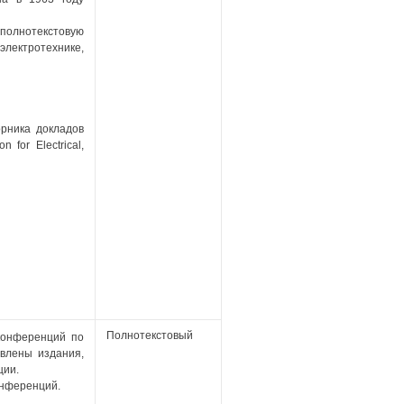
 полнотекстовую
лектротехнике,
орника докладов
 for Electrical,
Полнотекстовый
конференций по
влены издания,
ции.
онференций.