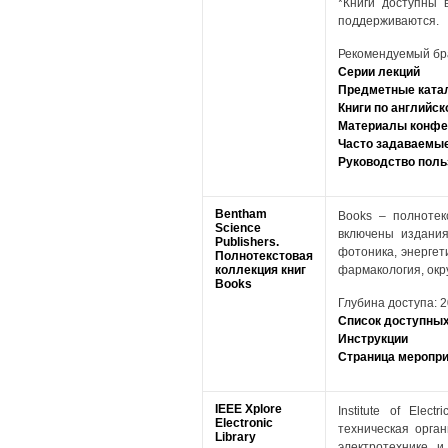
*Книги доступны 
поддерживаются.
Рекомендуемый брау
Серии лекций
Предметные ката
Книги по английс
Материалы конфе
Часто задаваемы
Руководство поль
Bentham
Books – полнотек
Science
включены издания
Publishers.
фотоника, энергет
Полнотекстовая
коллекция книг
фармакология, окр
Books
Глубина доступа: 2
Список доступных
Инструкции
Страница меропр
IEEE Xplore
Institute of Ele
Electronic
техническая орга
Library
электротехнике 