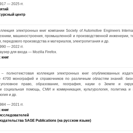
917 — 2025 гг.
иятий
сурсный центр
ллекция электронных книг компании Society of Automotive Engineers Interna
ехники, машиностроения, промышленной и производственной инженерии, те
, передового производства и материалов, электропитания и др.
990 — 2022 гг.
зер для входа — Mozilla Firefox.
 книг
s – полнотекстовая коллекция электронных книг опубликованных изда
лее 4700 монографий и справочников по различным областям знаний: бизн
уголовное право, образование, география, науки о Земле и окру
и социальная помощь, СМИ и коммуникация, культурология, политика и
огия и др.
984 — 2021 гг.
 книг
исследователей
здательства SAGE Publications (на русском языке)