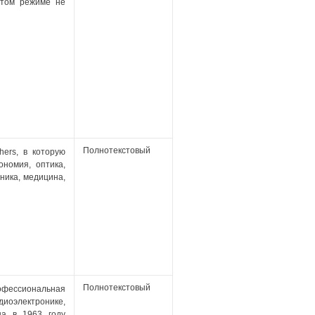
этом режиме не
Полнотекстовый
hers, в которую
номия, оптика,
ника, медицина,
Полнотекстовый
рофессиональная
иоэлектронике,
на в 1963 году