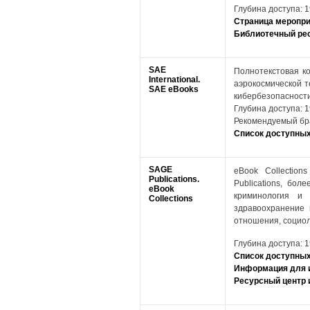
Глубина доступа: 1
Страница меропр
Библиотечный ре
SAE
Полнотекстовая ко
International.
аэрокосмической т
SAE eBooks
кибербезопасности
Глубина доступа: 1
Рекомендуемый брау
Список доступных
SAGE
eBook Collection
Publications.
Publications, бо
eBook
криминология и 
Collections
здравоохранение 
отношения, социол
Глубина доступа: 1
Список доступных
Информация для 
Ресурсный центр и