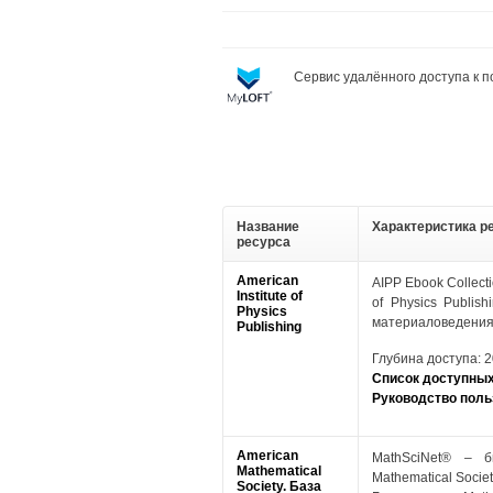
Сервис удалённого доступа к
Название
Характеристика р
ресурса
American
AIPP Ebook Collecti
Institute of
of Physics Publis
Physics
материаловедения 
Publishing
Глубина доступа: 2
Список доступных
Руководство поль
American
MathSciNet® – б
Mathematical
Mathematical Societ
Society. База