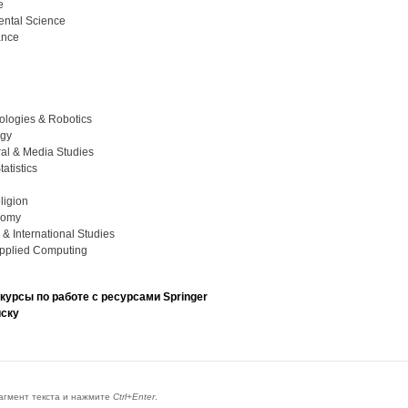
e
ental Science
ance
nologies & Robotics
ogy
ural & Media Studies
atistics
ligion
nomy
e & International Studies
Applied Computing
урсы по работе с ресурсами Springer
иску
агмент текста и нажмите
Ctrl+Enter
.