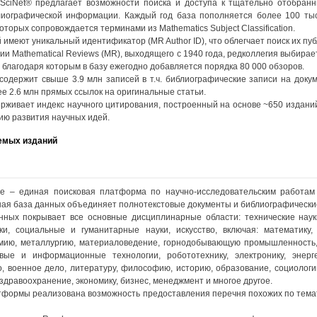
SciNet® предлагает возможности поиска и доступа к тщательно отобранн
иографической информации. Каждый год база пополняется более 100 тыс
оторых сопровождается терминами из Mathematics Subject Classification.
 имеют уникальный идентификатор (MR Author ID), что облегчает поиск их пуб
и Mathematical Reviews (MR), выходящего с 1940 года, редколлегия выбирае
, благодаря которым в базу ежегодно добавляется порядка 80 000 обзоров.
содержит свыше 3.9 млн записей в т.ч. библиографические записи на доку
ее 2.6 млн прямых ссылок на оригинальные статьи.
рживает индекс научного цитирования, построенный на основе ~650 изданий
ию развития научных идей.
емых изданий
ce – единая поисковая платформа по научно-исследовательским работам
ая база данных объединяет полнотекстовые документы и библиографически
нных покрывает все основные дисциплинарные области: технические наук
ки, социальные и гуманитарные науки, искусство, включая: математику,
омию, металлургию, материаловедение, горнодобывающую промышленность,
вые и информационные технологии, робототехнику, электронику, энергет
о, военное дело, литературу, философию, историю, образование, социологи
здравоохранение, экономику, бизнес, менеджмент и многое другое.
тформы реализована возможность предоставления перечня похожих по тема