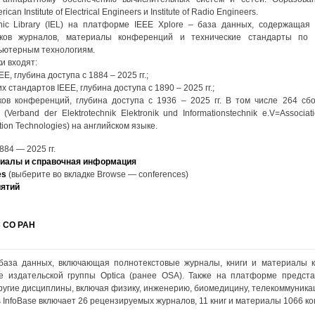
n Institute of Electrical Engineers и Institute of Radio Engineers.
onic Library (IEL) на платформе IEEE Xplore – база данных, содержащая
сков журналов, материалы конференций и технические стандарты по э
ьютерным технологиям.
и входят:
E, глубина доступа с 1884 – 2025 гг.;
х стандартов IEEE, глубина доступа с 1890 – 2025 гг.;
ов конференций, глубина доступа с 1936 – 2025 гг. В том числе 264 сб
erband der Elektrotechnik Elektronik und Informationstechnik e.V=Association
ation Technologies) на английском языке.
884 — 2025 гг.
иалы и справочная информация
es
(выберите во вкладке Browse — conferences)
иятий
Б СО РАН
– база данных, включающая полнотекстовые журналы, книги и материалы 
е издательской группы Optica (ранее OSA). Также на платформе предста
угие дисциплины, включая физику, инженерию, биомедицину, телекоммуника
s InfoBase включает 26 рецензируемых журналов, 11 книг и материалы 1066 к