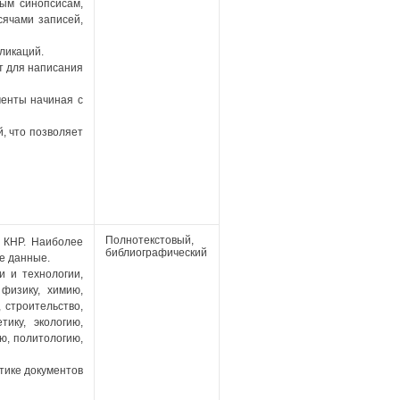
ым синопсисам,
ячами записей,
ликаций.
т для написания
менты начиная с
, что позволяет
Полнотекстовый,
 КНР. Наиболее
библиографический
е данные.
и и технологии,
 физику, химию,
 строительство,
ику, экологию,
ю, политологию,
тике документов