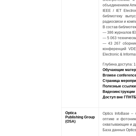
объединением America
IEEE / IET Electr
библиотеку выпу
радиосвязи и комп
В состав библиотек
— 386 журналов IEE
— 5 063 технически
— 43 267 сборник
конференций VDE (V
Electronic & Inform
Глубина доступа: 1
Обучающие матер
Browse conferenc
Страница меропр
Полезные ссылки
Видеоинструкции
Доступ вне ГПНТ
Optica
Optics InfoBase 
Publishing Group
оптике и фотоник
(OSA)
охватывающие и др
База данных Optic