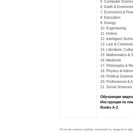
5. Computer Scienc
6. Earth & Environm
7. Economics & Fin
8. Education
9. Energy
10. Engineering
11. History
12. Intelligent Tech
13. Law & Criminol
14. Literature, Cult
15. Mathematics & St
16. Medicine
17. Philosophy & Re
18. Physics & Astro
19. Political Scienc
20. Professional & 
21. Social Sciences
Обучающие видеок
Инструкция по по
Books A-Z
Если вы нашли ошибку, пожалуйста, выделите фр