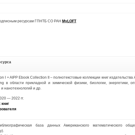
 подписным ресурсам ГПНТБ СО РАН
MyLOFT
есурса
on I + AIPP Ebook Collection II – полнотекстовые коллекции книг издательства A
hing в области прикладной и химической физики, биологии, энергетики, оп
и нанотехнологий и др.
020 — 2022 гг.
 книг
зователя
иблиографическая база данных Американского математического обще
y).