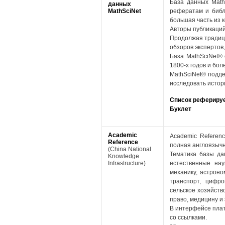
База данных Math
данных
MathSciNet
рефератам и библ
большая часть из к
Авторы публикаций
Продолжая традици
обзоров экспертов
База MathSciNet® 
1800-х годов и бол
MathSciNet® подде
исследовать истор
Список рефериру
Буклет
Academic
Academic Referen
Reference
полная англоязычн
(China National
Тематика базы да
Knowledge
Infrastructure)
естественные нау
механику, астрон
транспорт, цифро
сельское хозяйств
право, медицину и 
В интерфейсе пла
со ссылками.