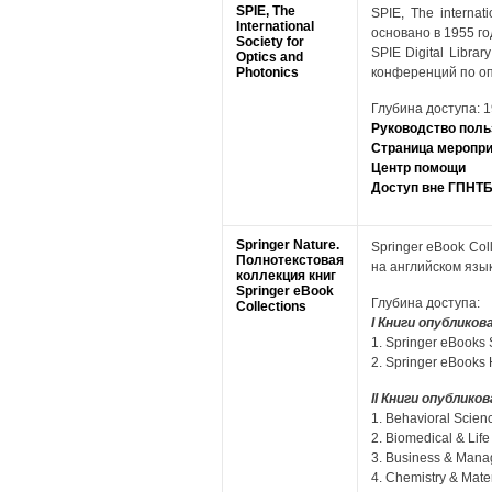
SPIE, The
SPIE, The interna
International
основано в 1955 г
Society for
SPIE Digital Libr
Optics and
Photonics
конференций по оп
Глубина доступа: 1
Руководство польз
Страница меропр
Центр помощи
Доступ вне ГПНТ
Springer Nature.
Springer eBook Col
Полнотекстовая
на английском язы
коллекция книг
Springer eBook
Глубина доступа:
Collections
I Книги опубликов
1. Springer eBooks 
2. Springer eBooks
II Книги опублико
1. Behavioral Scien
2. Biomedical & Lif
3. Business & Man
4. Chemistry & Mate