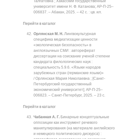
Талгатовна ; Хакасский государственный
университет имени Н. Ф. Катанова; АР-П-25‒
006837. ‒ Абакан, 2025. ‒ 42 с. : цв. ил.
Перейти в каталог
Орлянская М. Н.
Лингвокультурная
специфика медиатизации ценности
«экологическая безопасность» в
англоязычных СМИ : автореферат
диссертации на соискание ученой степени
кандидата филологических наук :
специальность 5.9.6. «Языки народов
зарубежных стран (германские языки)»
/ Орлянская Мария Николаевна ; [Санкт-
Петербургский государственный
экономический университет]; АР-П-25‒
006823. ‒ Санкт-Петербург, 2025. ‒ 23 с.
Перейти в каталог
Чабанная А. Г.
Бинарные концептуальные
оппозиции как инструмент речевого
манипулирования (на материале английского
и немецкого политического дискурса) :