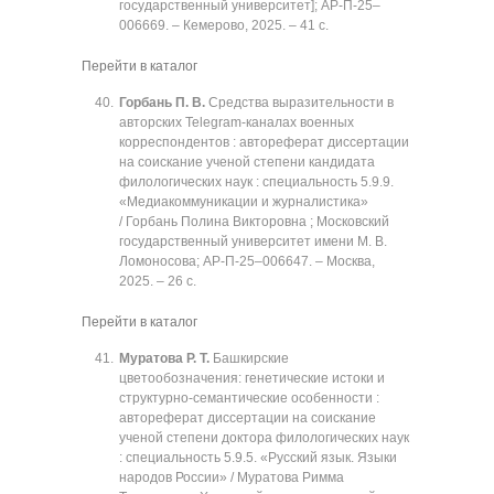
государственный университет]; АР-П-25‒
006669. ‒ Кемерово, 2025. ‒ 41 с.
Перейти в каталог
Горбань П. В.
Средства выразительности в
авторских Telegram-каналах военных
корреспондентов : автореферат диссертации
на соискание ученой степени кандидата
филологических наук : специальность 5.9.9.
«Медиакоммуникации и журналистика»
/ Горбань Полина Викторовна ; Московский
государственный университет имени М. В.
Ломоносова; АР-П-25‒006647. ‒ Москва,
2025. ‒ 26 с.
Перейти в каталог
Муратова Р. Т.
Башкирские
цветообозначения: генетические истоки и
структурно-семантические особенности :
автореферат диссертации на соискание
ученой степени доктора филологических наук
: специальность 5.9.5. «Русский язык. Языки
народов России» / Муратова Римма