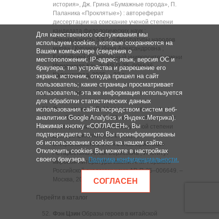
история», Дж. Грина «Бумажные города», П.
Паланика «Проклятые») : автореферат
диссертации на соискание ученой степени
кандидата филологических наук :
Для качественного обслуживания мы
специальность 5.9.2. «Литературы народов
используем cookies, которые сохраняются на
мира» / Куракова Инна Александровна ;
Вашем компьютере (сведения о
Балтийский федеральный университет имени
местоположении; IP-адрес; язык, версия ОС и
Иммануила Канта; АР-П-25‒006636. ‒
браузера; тип устройства и разрешение его
Калининград, 2025. ‒ 22 с.
экрана; источник, откуда пришел на сайт
пользователь; какие страницы просматривает
пользователь; эта же информация используется
Перейти в каталог
для обработки статистических данных
использования сайта посредством систем веб-
Старостина А. Б.
Мигрирующие сюжеты в
аналитики Google Analytics и Яндекс.Метрика).
китайской прозе VII-XIII веков : автореферат
Нажимая кнопку «СОГЛАСЕН», Вы
диссертации на соискание ученой степени
подтверждаете то, что Вы проинформированы
доктора филологических наук :
об использовании cookies на нашем сайте.
специальность 5.9.4. «Фольклористика»
Отключить cookies Вы можете в настройках
/ Старостина Аглая Борисовна ; Институт
своего браузера.
Политика конфиденциальности
.
мировой литературы имени А. М. Горького
Российской академии наук; АР-П-25‒006649. ‒
Москва, 2025. ‒ 43 с.
СОГЛАСЕН
Перейти в каталог
Фэн Цзин
Образы героев в китайской