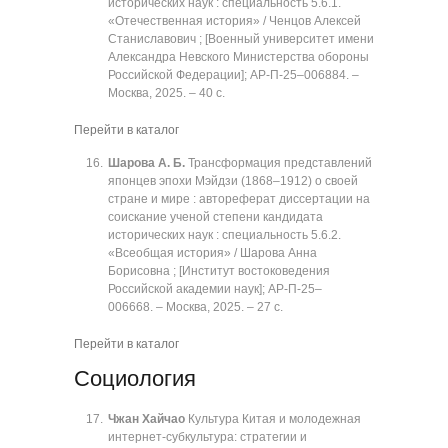
исторических наук : специальность 5.6.1.
«Отечественная история» / Ченцов Алексей
Станиславович ; [Военный университет имени
Александра Невского Министерства обороны
Российской Федерации]; АР-П-25‒006884. ‒
Москва, 2025. ‒ 40 с.
Перейти в каталог
Шарова А. Б.
Трансформация представлений
японцев эпохи Мэйдзи (1868‒1912) о своей
стране и мире : автореферат диссертации на
соискание ученой степени кандидата
исторических наук : специальность 5.6.2.
«Всеобщая история» / Шарова Анна
Борисовна ; [Институт востоковедения
Российской академии наук]; АР-П-25‒
006668. ‒ Москва, 2025. ‒ 27 с.
Перейти в каталог
Социология
Чжан Хайчао
Культура Китая и молодежная
интернет-субкультура: стратегии и