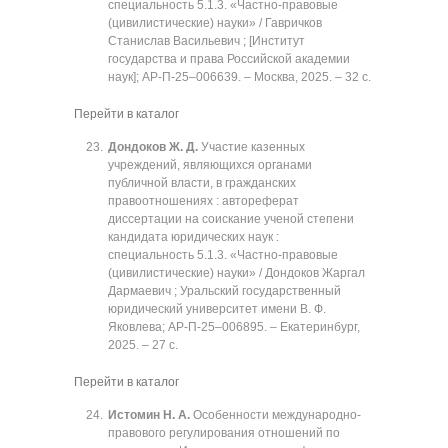
специальность 5.1.3. «Частно-правовые
(цивилистические) науки» / Гавричков
Станислав Васильевич ; [Институт
государства и права Российской академии
наук]; АР-П-25‒006639. ‒ Москва, 2025. ‒ 32 с.
Перейти в каталог
Дондоков Ж. Д.
Участие казенных
учреждений, являющихся органами
публичной власти, в гражданских
правоотношениях : автореферат
диссертации на соискание ученой степени
кандидата юридических наук :
специальность 5.1.3. «Частно-правовые
(цивилистические) науки» / Дондоков Жаргал
Дармаевич ; Уральский государственный
юридический университет имени В. Ф.
Яковлева; АР-П-25‒006895. ‒ Екатеринбург,
2025. ‒ 27 с.
Перейти в каталог
Истомин Н. А.
Особенности международно-
правового регулирования отношений по