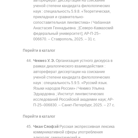
автореферат диссертации на соискание
ученой степени кандидата филологических
наук : специальность 5.9.8. «Теоретическая,
прикладная и сравнительно-
сопоставительная лингвистика» / Чабанная
Анастасия Геннадьевна ; [Северо-Кавказский
федеральный университет]; АР-П-25‒
006670. ‒ Ставрополь, 2025. ‒ 31 с.
Перейти в каталог
Чекмез У. Э.
Организация устного дискурса в
рамках диалогического взаимодействия :
автореферат диссертации на соискание
ученой степени кандидата филологических
наук : специальность 5.9.5. «Русский язык.
Языки народов России» / Чекмез Ульяна
Эдуардовна ; Институт лингвистических
исследований Российской академии наук; АР-
П-25‒006830. ‒ Санкт-Петербург, 2025. ‒ 27 с.
Перейти в каталог
Чжан Сяофэй
Русская экспрессивная лексика
коммуникативной сферы употребления
алкоголя: семантический и