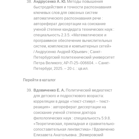
Андрусенко А. Ю.
Методы повышения
быстродействия и точности распознавания
ключевых слов для сквозных систем
автоматического распознавания речи :
автореферат диссертации на соискание
ученой степени кандидата технических наук :
специальность 2.3.5. «Математическое и
программное обеспечение вычислительных
систем, комплексов и компьютерных сетей»
/ Андрусенко Андрей Юрьевич ; Санкт-
Петербургский политехнический университет
Петра Великого; АР-П-25‒006604. ‒ Санкт-
Петербург, 2025. ‒ 20 с. : цв.ил.
Перейти в каталог
Вдовиченко Е. А.
Политический медиатекст
для детского и подросткового возраста:
корреляции в диаде «текст-стимул ‒ текст-
реакция» : автореферат диссертации на
соискание ученой степени доктора
филологических наук : специальность 5.9.8.
«Теоретическая, прикладная и сравнительно-
сопоставительная лингвистика» / Вдовиченко
Елизавета Анатольевна ; [Кемеровский