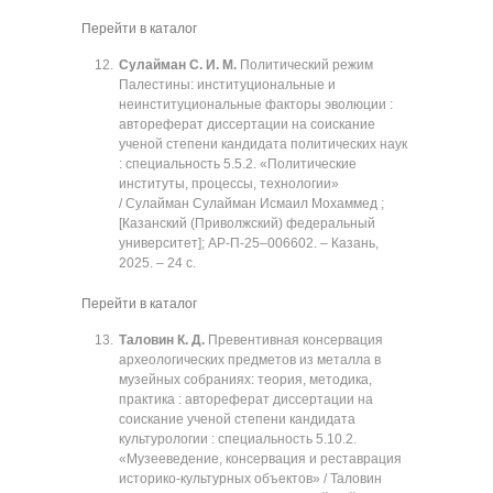
Перейти в каталог
Сулайман С. И. М.
Политический режим
Палестины: институциональные и
неинституциональные факторы эволюции :
автореферат диссертации на соискание
ученой степени кандидата политических наук
: специальность 5.5.2. «Политические
институты, процессы, технологии»
/ Сулайман Сулайман Исмаил Мохаммед ;
[Казанский (Приволжский) федеральный
университет]; АР-П-25‒006602. ‒ Казань,
2025. ‒ 24 с.
Перейти в каталог
Таловин К. Д.
Превентивная консервация
археологических предметов из металла в
музейных собраниях: теория, методика,
практика : автореферат диссертации на
соискание ученой степени кандидата
культурологии : специальность 5.10.2.
«Музееведение, консервация и реставрация
историко-культурных объектов» / Таловин