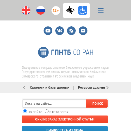
12+
Youtube
ВКонтакте
RSS
E-
mail
подписка
Федеральное государственное бюджетное учреждение науки
Государственная публичная научно-техническая библиотека
Сибирского отделения Российской академии наук
Каталоги и базы данных
Ресурсы удаленного доступа
на сайте
в каталогах
ON-LINE ЗАКАЗ ЭЛЕКТРОННОЙ СТАТЬИ
БИБЛИОТЕКА ИЗ ДОМА