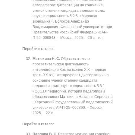
автореферат диссертации на соискание
ученой степени кандидата экономических
наук : специальность 5.2.5. «Мировая
экономика» / Волохов Александр
Владимирович ; Финансовый университет при
Правительстве Российской Федерации; АР-
П-25‒006843. ‒ Москва, 2025. ‒ 26 с. : ил.
Перейти в каталог
Матюхина Н. С.
Образовательно-
просветительская деятельность
интеллигенции Крыма (конец XIX ‒ первая
треть XX вв.) : автореферат диссертации на
соискание ученой степени кандидата
педагогических наук : специальность 5.8.1.
«Общая педагогика, история педагогики и
образования» / Матюхина Наталья Сергеевна
; Херсонский государственный педагогический
университет; АР-П-25‒006890. ‒ Херсон,
2025. ‒ 22 с.
Перейти в каталог
Павлова В. С.
Развитие мотивации к учебно-