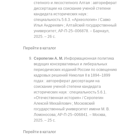
степного и лесостепного Алтая : автореферат
диссертации на соискание ученой степени
кандидата исторических наук :
специальность 5.6.3. «Археология» / Савко
Илья Андреевич ; Алтайский государственный
университет; АР-П-25‒006878. ‒ Барнаул,
2025. ‒ 26 с.
Перейти в каталог
Серопегин А. М.
Информационная политика
ведущих консервативных и либеральных
периодических изданий России по освещению
кадровых решений Николая II в 1894‒1899
годах : автореферат диссертации на
соискание ученой степени кандидата
исторических наук : специальность 5.6.1.
«Отечественная история» / Серопегин
Алексей Михайлович ; Московский
государственный университет имени М. В.
Ломоносова; АР-П-25‒006841. ‒ Москва,
2025. ‒ 25 с.
Перейти в каталог