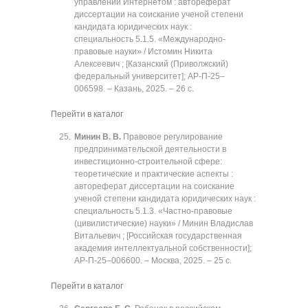
управлении Интернетом : автореферат
диссертации на соискание ученой степени
кандидата юридических наук :
специальность 5.1.5. «Международно-
правовые науки» / Истомин Никита
Алексеевич ; [Казанский (Приволжский)
федеральный университет]; АР-П-25‒
006598. ‒ Казань, 2025. ‒ 26 с.
Перейти в каталог
Минин В. В.
Правовое регулирование
предпринимательской деятельности в
инвестиционно-строительной сфере:
теоретические и практические аспекты :
автореферат диссертации на соискание
ученой степени кандидата юридических наук :
специальность 5.1.3. «Частно-правовые
(цивилистические) науки» / Минин Владислав
Витальевич ; [Российская государственная
академия интеллектуальной собственности];
АР-П-25‒006600. ‒ Москва, 2025. ‒ 25 с.
Перейти в каталог