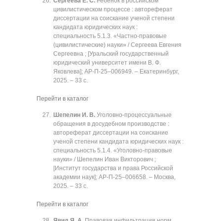
Сергеева Е. С.
Ребенок в российском
цивилистическом процессе : автореферат
диссертации на соискание ученой степени
кандидата юридических наук :
специальность 5.1.3. «Частно-правовые
(цивилистические) науки» / Сергеева Евгения
Сергеевна ; [Уральский государственный
юридический университет имени В. Ф.
Яковлева]; АР-П-25‒006949. ‒ Екатеринбург,
2025. ‒ 33 с.
Перейти в каталог
Шепелин И. В.
Уголовно-процессуальные
обращения в досудебном производстве :
автореферат диссертации на соискание
ученой степени кандидата юридических наук :
специальность 5.1.4. «Уголовно-правовые
науки» / Шепелин Иван Викторович ;
[Институт государства и права Российской
академии наук]; АР-П-25‒006658. ‒ Москва,
2025. ‒ 33 с.
Перейти в каталог
Явид Я. А.
Правовая инфильтрация норм