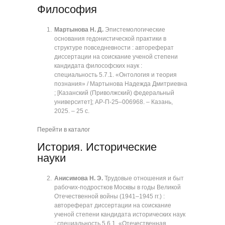
Философия
Мартынова Н. Д.
Эпистемологические
основания гедонистической практики в
структуре повседневности : автореферат
диссертации на соискание ученой степени
кандидата философских наук :
специальность 5.7.1. «Онтология и теория
познания» / Мартынова Надежда Дмитриевна
; [Казанский (Приволжский) федеральный
университет]; АР-П-25‒006968. ‒ Казань,
2025. ‒ 25 с.
Перейти в каталог
История. Исторические
науки
Анисимова Н. Э.
Трудовые отношения и быт
рабочих-подростков Москвы в годы Великой
Отечественной войны (1941‒1945 гг.) :
автореферат диссертации на соискание
ученой степени кандидата исторических наук
: специальность 5.6.1. «Отечественная