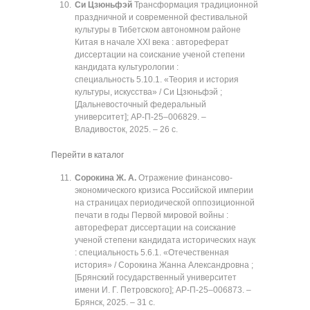
Си Цзюньфэй
Трансформация традиционной
праздничной и современной фестивальной
культуры в Тибетском автономном районе
Китая в начале XXI века : автореферат
диссертации на соискание ученой степени
кандидата культурологии :
специальность 5.10.1. «Теория и история
культуры, искусства» / Си Цзюньфэй ;
[Дальневосточный федеральный
университет]; АР-П-25‒006829. ‒
Владивосток, 2025. ‒ 26 с.
Перейти в каталог
Сорокина Ж. А.
Отражение финансово-
экономического кризиса Российской империи
на страницах периодической оппозиционной
печати в годы Первой мировой войны :
автореферат диссертации на соискание
ученой степени кандидата исторических наук
: специальность 5.6.1. «Отечественная
история» / Сорокина Жанна Александровна ;
[Брянский государственный университет
имени И. Г. Петровского]; АР-П-25‒006873. ‒
Брянск, 2025. ‒ 31 с.