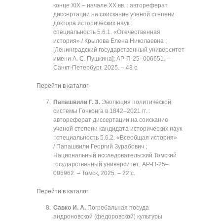
конце XIX ‒ начале XX вв. : автореферат
диссертации на соискание ученой степени
доктора исторических наук :
специальность 5.6.1. «Отечественная
история» / Крылова Елена Николаевна ;
[Ленинградский государственный университет
имени А. С. Пушкина]; АР-П-25‒006651. ‒
Санкт-Петербург, 2025. ‒ 48 с.
Перейти в каталог
Папашвили Г. З.
Эволюция политической
системы Гонконга в 1842‒2021 гг. :
автореферат диссертации на соискание
ученой степени кандидата исторических наук
: специальность 5.6.2. «Всеобщая история»
/ Папашвили Георгий Зурабович ;
Национальный исследовательский Томский
государственный университет; АР-П-25‒
006962. ‒ Томск, 2025. ‒ 22 с.
Перейти в каталог
Савко И. А.
Погребальная посуда
андроновской (федоровской) культуры