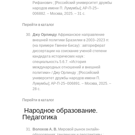
Рифанович ; [Российский университет дружбы
народов имени П. Лумумбы]; АР-П-25‒
006882. ‒ Москва, 2025. ‒ 31 с.
Перейти в каталог
Джу Орлинду
Африканское направление
внешней политики Бразилии в 2003‒2023 гг.
(на примере Гвинеи-Бисау) : автореферат
диссертации на соискание ученой степени
кандидата исторических наук :
специальность 5.6.7. «История
международных отношений и внешней
политики» / Джу Орлинду ; [Российский
университет дружбы народов имени П.
Лумумбы]; АР-П-25‒006891. ‒ Москва, 2025. ‒
28 с.
Перейти в каталог
Народное образование.
Педагогика
Волохов А. В.
Мировой рынок онлайн-
образования: тенденции и перспективы :