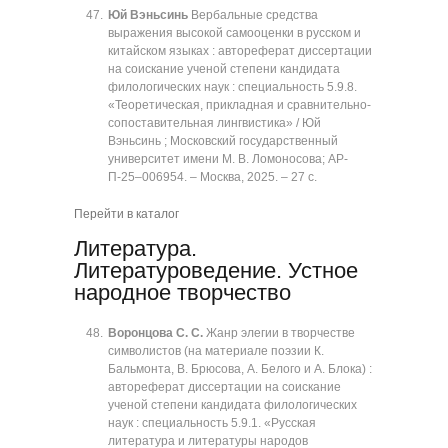
Юй Вэньсинь
Вербальные средства
выражения высокой самооценки в русском и
китайском языках : автореферат диссертации
на соискание ученой степени кандидата
филологических наук : специальность 5.9.8.
«Теоретическая, прикладная и сравнительно-
сопоставительная лингвистика» / Юй
Вэньсинь ; Московский государственный
университет имени М. В. Ломоносова; АР-
П-25‒006954. ‒ Москва, 2025. ‒ 27 с.
Перейти в каталог
Литература.
Литературоведение. Устное
народное творчество
Воронцова С. С.
Жанр элегии в творчестве
символистов (на материале поэзии К.
Бальмонта, В. Брюсова, А. Белого и А. Блока) :
автореферат диссертации на соискание
ученой степени кандидата филологических
наук : специальность 5.9.1. «Русская
литература и литературы народов