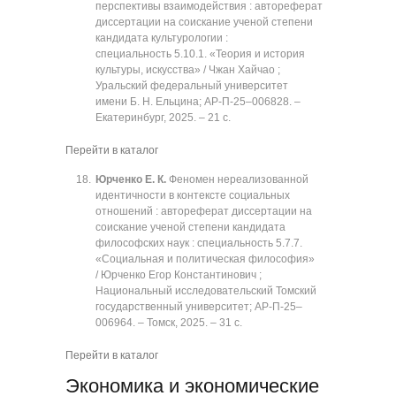
перспективы взаимодействия : автореферат
диссертации на соискание ученой степени
кандидата культурологии :
специальность 5.10.1. «Теория и история
культуры, искусства» / Чжан Хайчао ;
Уральский федеральный университет
имени Б. Н. Ельцина; АР-П-25‒006828. ‒
Екатеринбург, 2025. ‒ 21 с.
Перейти в каталог
Юрченко Е. К.
Феномен нереализованной
идентичности в контексте социальных
отношений : автореферат диссертации на
соискание ученой степени кандидата
философских наук : специальность 5.7.7.
«Социальная и политическая философия»
/ Юрченко Егор Константинович ;
Национальный исследовательский Томский
государственный университет; АР-П-25‒
006964. ‒ Томск, 2025. ‒ 31 с.
Перейти в каталог
Экономика и экономические