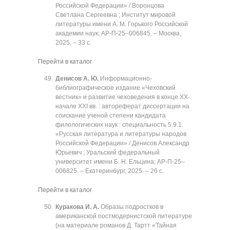
Российской Федерации» / Воронцова
Светлана Сергеевна ; Институт мировой
литературы имени А. М. Горького Российской
академии наук; АР-П-25‒006845. ‒ Москва,
2025. ‒ 33 с.
Перейти в каталог
Денисов А. Ю.
Информационно-
библиографическое издание «Чеховский
вестник» и развитие чеховедения в конце XX-
начале XXI вв. : автореферат диссертации на
соискание ученой степени кандидата
филологических наук : специальность 5.9.1.
«Русская литература и литературы народов
Российской Федерации» / Денисов Александр
Юрьевич ; Уральский федеральный
университет имени Б. Н. Ельцина; АР-П-25‒
006825. ‒ Екатеринбург, 2025. ‒ 26 с.
Перейти в каталог
Куракова И. А.
Образы подростков в
американской постмодернистской литературе
(на материале романов Д. Тартт «Тайная