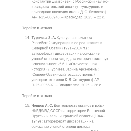
Константин Дмитриевич ; [Российский научно-
исследовательский институт культурного и
природного наследия имени Д. С. Лихачева];
АР-П-25‒006948. ‒ Краснодар, 2025. ‒ 22 с.
Перейти в каталог
Тургиева З. А.
Культурная политика
Российской Федерации и ее реализация в
Северной Осетии (1991‒2014 гг.) :
автореферат диссертации на соискание
ученой степени кандидата исторических наук
: специальность 5.6.1. «Отечественная
история» / Тургиева Зарина Арсеновна ;
[Северо-Осетинский государственный
университет имени К. Л. Хетагурова]; АР-
П-25‒006597. ‒ Владикавказ, 2025. ‒ 26 с.
Перейти в каталог
Ченцов А. С.
Деятельность органов и войск
НКВД/МВД СССР на территории Восточной
Пруссии и Калининградской области (1944‒
1949) : автореферат диссертации на
соискание ученой степени доктора