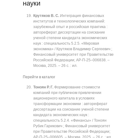
науки
Крутяков В. С.
Интеграция финансовых
институтов и технологических компаний:
зарубежный опыт и российская практика :
автореферат диссертации на соискание
ученой степени кандидата экономических
наук : специальность 5.2.5. «Мировая
экономика» / Крутяков Владимир Сергеевич ;
Финансовый университет при Правительстве
Российской Федерации; АР-П-25‒006838. ‒
Москва, 2025. ‒ 26 с. : ил.
Перейти в каталог
Тоноян Р. Г.
Формирование стоимости
компаний при публичном привлечении
акционерного капитала в условиях
трансформации экономики : автореферат
диссертации на соискание ученой степени
кандидата экономических наук :
специальность 5.2.4. «Финансы» / Тоноян
Рубик Гарикович ; Финансовый университет
при Правительстве Российской Федерации;
АР-П-25‒006605. ‒ Москва, 2025. ‒ 26 с. : ил.