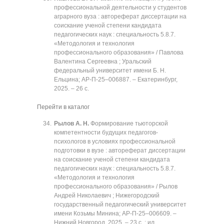
профессиональной деятельности у студентов
аграрного вуза : автореферат диссертации на
соискание ученой степени кандидата
педагогических наук : специальность 5.8.7.
«Методология и технология
профессионального образования» / Павлова
Валентина Сергеевна ; Уральский
федеральный университет имени Б. Н.
Ельцина; АР-П-25‒006887. ‒ Екатеринбург,
2025. ‒ 26 с.
Перейти в каталог
Рылов А. Н.
Формирование тьюторской
компетентности будущих педагогов-
психологов в условиях профессиональной
подготовки в вузе : автореферат диссертации
на соискание ученой степени кандидата
педагогических наук : специальность 5.8.7.
«Методология и технология
профессионального образования» / Рылов
Андрей Николаевич ; Нижегородский
государственный педагогический университет
имени Козьмы Минина; АР-П-25‒006609. ‒
Нижний Новгород, 2025. ‒ 23 с. : ил.