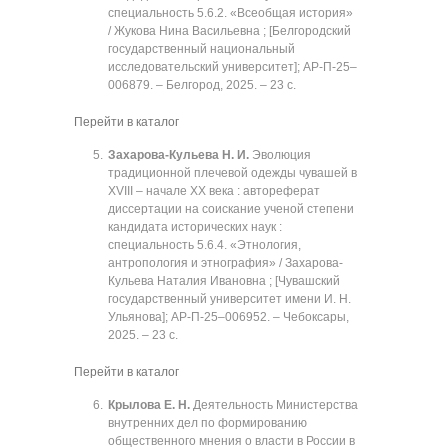
специальность 5.6.2. «Всеобщая история»
/ Жукова Нина Васильевна ; [Белгородский
государственный национальный
исследовательский университет]; АР-П-25‒
006879. ‒ Белгород, 2025. ‒ 23 с.
Перейти в каталог
Захарова-Кульева Н. И.
Эволюция
традиционной плечевой одежды чувашей в
XVIII ‒ начале XX века : автореферат
диссертации на соискание ученой степени
кандидата исторических наук :
специальность 5.6.4. «Этнология,
антропология и этнография» / Захарова-
Кульева Наталия Ивановна ; [Чувашский
государственный университет имени И. Н.
Ульянова]; АР-П-25‒006952. ‒ Чебоксары,
2025. ‒ 23 с.
Перейти в каталог
Крылова Е. Н.
Деятельность Министерства
внутренних дел по формированию
общественного мнения о власти в России в