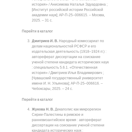
история» / Анисимова Наталья Эдуардовна ;
[Институт российской истории Российской
академии наук]; АР-П-25‒006615. ‒ Москва,
2025. ‒ 31 с.
Перейти в каталог
Дмитриев И. В.
Народный комиссариат по
делам национальностей РСФСР и его
издательская деятельность (1918‒1924 гг.) :
автореферат диссертации на соискание
ученой степени кандидата исторических наук
: специальность 5.6.1. «Отечественная
история» / Дмитриев Илья Владимирович ;
[Чувашский государственный университет
имени И. Н. Ульянова]; АР-П-25‒006616. ‒
Чебоксары, 2025. ‒ 24 с.
Перейти в каталог
Жукова Н. В.
Декаполис как микрорегион
Сирии-Палестины в римское и
ранневизантийское время : автореферат
диссертации на соискание ученой степени
кандидата исторических наук :