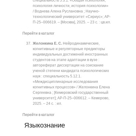
специальность 5.3.1. «Общая психология,
психология личности, история психологии»
/ Воднева Алена Руслановна ; Научно-
технологический университет «Сириус»; АР-
П-25‒006619. ‒ [Москва], 2025. ‒ 23 с. : цв.ил.
Перейти в каталог
Желонкина Е. С.
Нейродинамические,
когнитивные и регуляторные предикторы
индивидуальных достижений иностранных
студентов на этапе адаптации в вузе :
автореферат диссертации на соискание
ученой степени кандидата психологических
наук : специальность 5.12.1.
«Междисциплинарные исследования
когнитивных процессов» / Желонкина Елена
Сергеевна ; [Кемеровский государственный
университет]; АР-П-25‒006612. ‒ Кемерово,
2025. ‒ 24 с. : ил.
Перейти в каталог
Языкознание