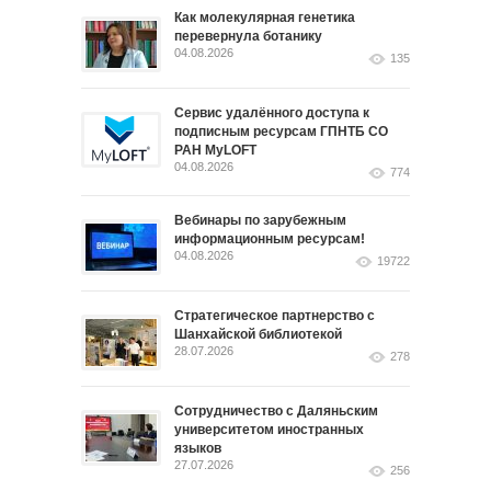
Как молекулярная генетика
перевернула ботанику
04.08.2026
135
Сервис удалённого доступа к
подписным ресурсам ГПНТБ СО
РАН MyLOFT
04.08.2026
774
Вебинары по зарубежным
информационным ресурсам!
04.08.2026
19722
Стратегическое партнерство с
Шанхайской библиотекой
28.07.2026
278
Сотрудничество с Даляньским
университетом иностранных
языков
27.07.2026
256