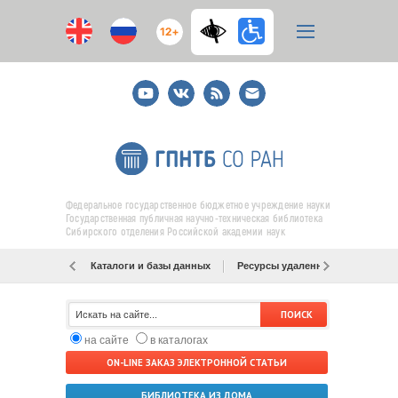
12+
Youtube
ВКонтакте
RSS
E-
mail
подписка
Федеральное государственное бюджетное учреждение науки
Государственная публичная научно-техническая библиотека
Сибирского отделения Российской академии наук
Каталоги и базы данных
Ресурсы удаленного доступа
на сайте
в каталогах
ON-LINE ЗАКАЗ ЭЛЕКТРОННОЙ СТАТЬИ
БИБЛИОТЕКА ИЗ ДОМА