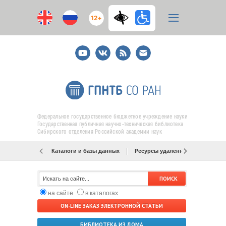
12+
Youtube
ВКонтакте
RSS
E-
mail
подписка
Федеральное государственное бюджетное учреждение науки
Государственная публичная научно-техническая библиотека
Сибирского отделения Российской академии наук
Каталоги и базы данных
Ресурсы удаленного доступа
на сайте
в каталогах
ON-LINE ЗАКАЗ ЭЛЕКТРОННОЙ СТАТЬИ
БИБЛИОТЕКА ИЗ ДОМА