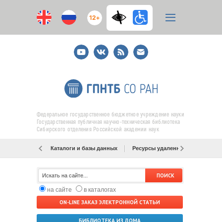
12+
Youtube
ВКонтакте
RSS
E-
mail
подписка
Федеральное государственное бюджетное учреждение науки
Государственная публичная научно-техническая библиотека
Сибирского отделения Российской академии наук
Каталоги и базы данных
Ресурсы удаленного доступа
на сайте
в каталогах
ON-LINE ЗАКАЗ ЭЛЕКТРОННОЙ СТАТЬИ
БИБЛИОТЕКА ИЗ ДОМА