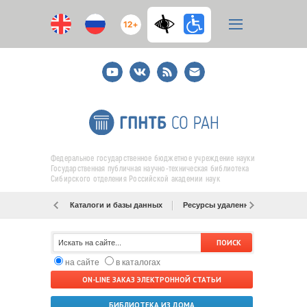
12+
Youtube
ВКонтакте
RSS
E-
mail
подписка
Федеральное государственное бюджетное учреждение науки
Государственная публичная научно-техническая библиотека
Сибирского отделения Российской академии наук
Каталоги и базы данных
Ресурсы удаленного доступа
на сайте
в каталогах
ON-LINE ЗАКАЗ ЭЛЕКТРОННОЙ СТАТЬИ
БИБЛИОТЕКА ИЗ ДОМА