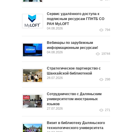
Сервис удалённого доступа к
подписным ресурсам ГПНТБ СО
РАН MyLOFT
04.08.2026
794
Вебинары по зарубежным
информационным ресурсам!
04.08.2026
19744
Стратегическое партнерство с
Шанхайской библиотекой
28.07.2026
298
Сотрудничество с Даляньским
университетом иностранных
языков
27.07.2026
271
Визит в библиотеку Даляньского
технологического университета