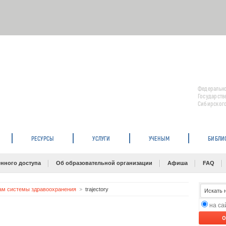
Федерально
Государств
Сибирского
РЕСУРСЫ
УСЛУГИ
УЧЕНЫМ
БИБЛИ
нного доступа
Об образовательной организации
Афиша
FAQ
ам системы здравоохранения
trajectory
на с
O