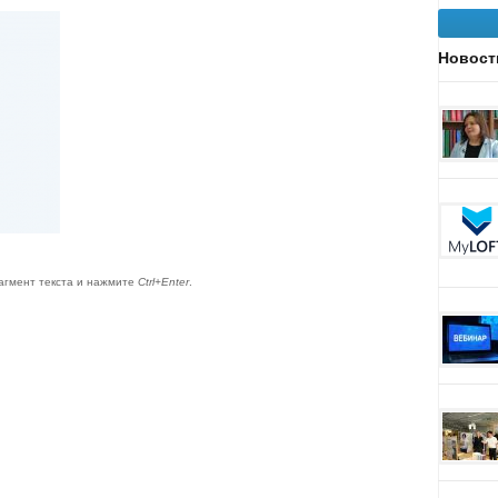
Новост
агмент текста и нажмите
Ctrl+Enter
.