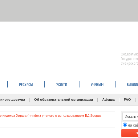
Федерально
Государств
Сибирского
РЕСУРСЫ
УСЛУГИ
УЧЕНЫМ
БИБЛИ
нного доступа
Об образовательной организации
Афиша
FAQ
 индекса Хирша (h-index) ученого с использованием БД Scopus
на с
O