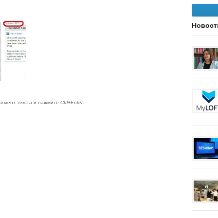
Новост
агмент текста и нажмите
Ctrl+Enter
.