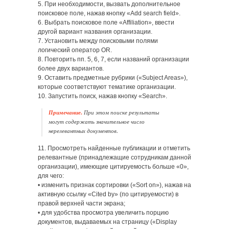
5. При необходимости, вызвать дополнительное
поисковое поле, нажав кнопку «Add search field».
6. Выбрать поисковое поле «Affiliation», ввести
другой вариант названия организации.
7. Установить между поисковыми полями
логический оператор OR.
8. Повторить пп. 5, 6, 7, если названий организации
более двух вариантов.
9. Оставить предметные рубрики («Subject Areas»),
которые соответствуют тематике организации.
10. Запустить поиск, нажав кнопку «Search».
Примечание.
При этом поиске результаты
могут содержать значительное число
нерелевантных документов.
11. Просмотреть найденные публикации и отметить
релевантные (принадлежащие сотрудникам данной
организации), имеющие цитируемость больше «0»,
для чего:
• изменить признак сортировки («Sort on»), нажав на
активную ссылку «Cited by» (по цитируемости) в
правой верхней части экрана;
• для удобства просмотра увеличить порцию
документов, выдаваемых на страницу («Display