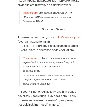
процитированных работ (см. приложение 2),
выделив его и вставив в документ Word.
Примечание.
Для версий Microsoft Office
2007 или 2010 таблицу можно сохранять и в
документе Word.
Document Search
1. Зайти на сайт по адресу:
http://www.scopus.com
(доступ лицензионный)
2. Вызвать режим поиска «Document search».
3. Установить поисковое поле «Affiliation».
Примечание.
1. Следует осуществлять поиск
переводной и транслитерированной версий
названия организации, а также
аббревиатуры.
2. Если организация переименовывалась, то
следует осуществлять поиск по всем
вариантам ее названия.
4. Ввести в поле «Affiliation» два или более
поисковых терминов из адреса организации,
отсекая окончания знаком «
*
», например:
novosibirsk inst* geol* mineral*