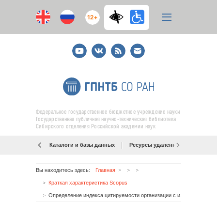
12+
Youtube
ВКонтакте
RSS
E-
mail
подписка
Федеральное государственное бюджетное учреждение науки
Государственная публичная научно-техническая библиотека
Сибирского отделения Российской академии наук
Каталоги и базы данных
Ресурсы удаленного доступа
Вы находитесь здесь:
Главная
Краткая характеристика Scopus
Определение индекса цитируемости организации с использованием БД Scopus