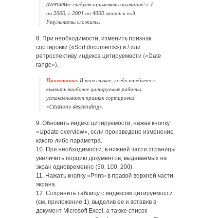
overview» следует применять поэтапно: с 1
по 2000, с 2001 по 4000 запись и т.д.
Результаты сложить.
8. При необходимости, изменить признак
сортировки («Sort documents») и / или
ретроспективу индекса цитируемости («Date
range»).
Примечание.
В том случае, когда требуется
выявить наиболее цитируемые работы,
устанавливают признак сортировки
«Citations descending».
9. Обновить индекс цитируемости, нажав кнопку
«Update overview», если произведено изменение
какого-либо параметра.
10. При необходимости, в нижней части страницы
увеличить порцию документов, выдаваемых на
экран одновременно (50, 100, 200).
11. Нажать кнопку «Print» в правой верхней части
экрана.
12. Cохранить таблицу с индексом цитируемости
(см. приложение 1), выделив ее и вставив в
документ Microsoft Excel, а также список