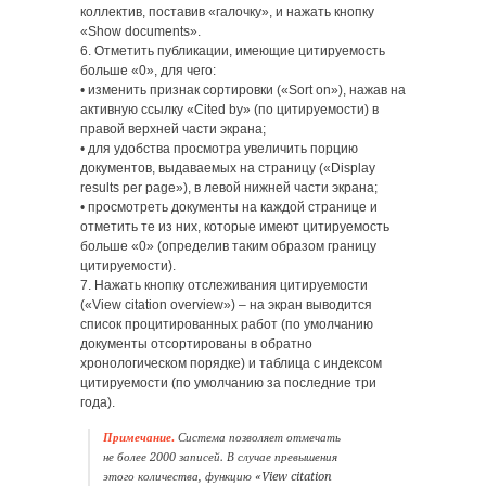
коллектив, поставив «галочку», и нажать кнопку
«Show documents».
6. Отметить публикации, имеющие цитируемость
больше «0», для чего:
• изменить признак сортировки («Sort on»), нажав на
активную ссылку «Cited by» (по цитируемости) в
правой верхней части экрана;
• для удобства просмотра увеличить порцию
документов, выдаваемых на страницу («Display
results per page»), в левой нижней части экрана;
• просмотреть документы на каждой странице и
отметить те из них, которые имеют цитируемость
больше «0» (определив таким образом границу
цитируемости).
7. Нажать кнопку отслеживания цитируемости
(«View citation overview») – на экран выводится
список процитированных работ (по умолчанию
документы отсортированы в обратно
хронологическом порядке) и таблица с индексом
цитируемости (по умолчанию за последние три
года).
Примечание.
Система позволяет отмечать
не более 2000 записей. В случае превышения
этого количества, функцию «View citation