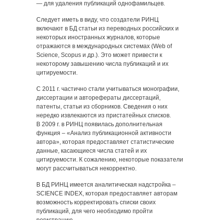
— для удаления публикаций однофамильцев.
Следует иметь в виду, что создатели РИНЦ
включают в БД статьи из переводных российских и
некоторых иностранных журналов, которые
отражаются в международных системах (Web of
Science, Scopus и др.). Это может привести к
некоторому завышению числа публикаций и их
цитируемости.
С 2011 г. частично стали учитываться монографии,
диссертации и авторефераты диссертаций,
патенты, статьи из сборников. Сведения о них
нередко извлекаются из пристатейных списков.
В 2009 г. в РИНЦ появилась дополнительная
функция – «Анализ публикационной активности
автора», которая предоставляет статистические
данные, касающиеся числа статей и их
цитируемости. К сожалению, некоторые показатели
могут рассчитываться некорректно.
В БД РИНЦ имеется аналитическая надстройка –
SCIENCE INDEX, которая предоставляет авторам
возможность корректировать списки своих
публикаций, для чего необходимо пройти