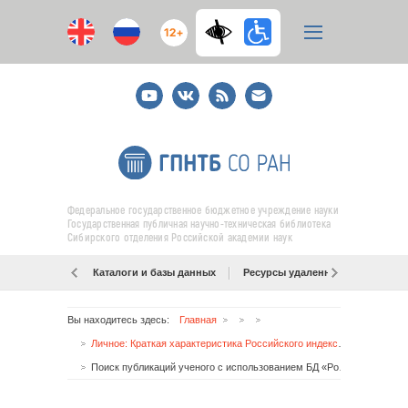
12+
Youtube
ВКонтакте
RSS
E-
mail
подписка
Федеральное государственное бюджетное учреждение науки
Государственная публичная научно-техническая библиотека
Сибирского отделения Российской академии наук
Каталоги и базы данных
Ресурсы удаленного доступа
Вы находитесь здесь:
Главная
Личное: Краткая характеристика Российского индекса научного цитирования (РИНЦ)
Поиск публикаций ученого с использованием БД «Российский индекс научного цитирования» (РИНЦ)