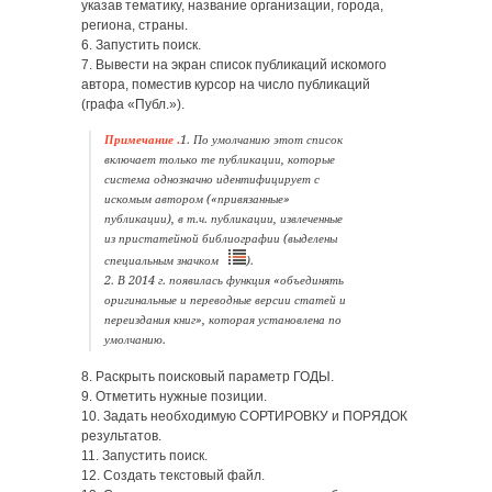
указав тематику, название организации, города,
региона, страны.
6. Запустить поиск.
7. Вывести на экран список публикаций искомого
автора, поместив курсор на число публикаций
(графа «Публ.»).
Примечание .
1. По умолчанию этот список
включает только те публикации, которые
система однозначно идентифицирует с
искомым автором («привязанные»
публикации), в т.ч. публикации, извлеченные
из пристатейной библиографии (выделены
специальным значком
).
2. В 2014 г. появилась функция «объединять
оригинальные и переводные версии статей и
переиздания книг», которая установлена по
умолчанию.
8. Раскрыть поисковый параметр ГОДЫ.
9. Отметить нужные позиции.
10. Задать необходимую СОРТИРОВКУ и ПОРЯДОК
результатов.
11. Запустить поиск.
12. Создать текстовый файл.