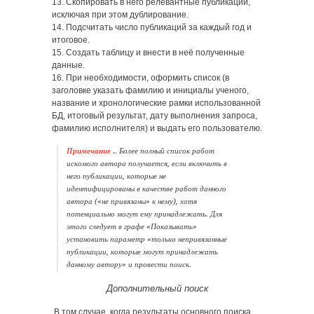
13. Скопировать в него релевантные публикации,
исключая при этом дублирование.
14. Подсчитать число публикаций за каждый год и
итоговое.
15. Создать таблицу и внести в неё полученные
данные.
16. При необходимости, оформить список (в
заголовке указать фамилию и инициалы ученого,
название и хронологические рамки использованной
БД, итоговый результат, дату выполнения запроса,
фамилию исполнителя) и выдать его пользователю.
Примечание .
. Более полный список работ
искомого автора получается, если включить в
него публикации, которые не
идентифицированы в качестве работ данного
автора («не привязаны» к нему), хотя
потенциально могут ему принадлежать. Для
этого следует в графе «Показывать»
установить параметр «только непривязанные
публикации, которые могут принадлежать
данному автору» и провести поиск.
Дополнительный поиск
В том случае, когда результаты основного поиска