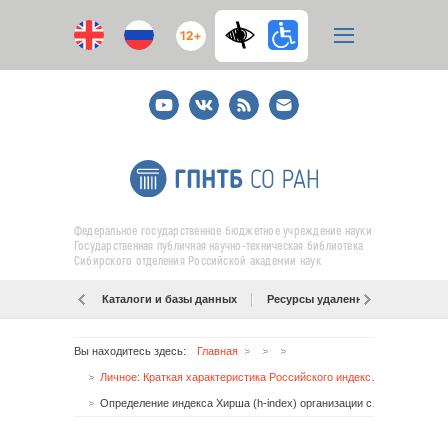
12+
Youtube
ВКонтакте
RSS
E-
mail
подписка
Федеральное государственное бюджетное учреждение науки
Государственная публичная научно-техническая библиотека
Сибирского отделения Российской академии наук
Каталоги и базы данных
Ресурсы удаленного доступа
Вы находитесь здесь:
Главная
Личное: Краткая характеристика Российского индекса научного цитирования (РИНЦ)
Определение индекса Хирша (h-index) организации с использованием БД «Российский индекс научного цитирования» (РИНЦ)