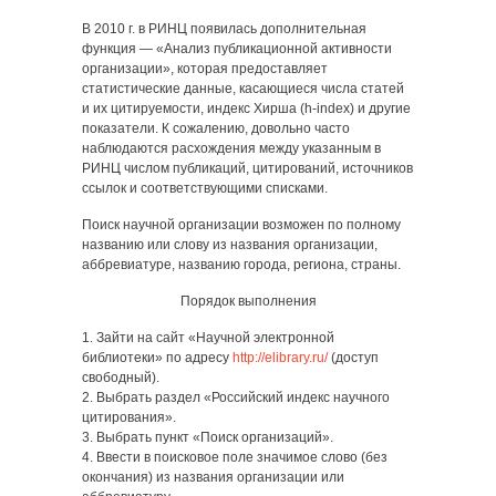
В 2010 г. в РИНЦ появилась дополнительная
функция — «Анализ публикационной активности
организации», которая предоставляет
статистические данные, касающиеся числа статей
и их цитируемости, индекс Хирша (h-index) и другие
показатели. К сожалению, довольно часто
наблюдаются расхождения между указанным в
РИНЦ числом публикаций, цитирований, источников
ссылок и соответствующими списками.
Поиск научной организации возможен по полному
названию или слову из названия организации,
аббревиатуре, названию города, региона, страны.
Порядок выполнения
1. Зайти на сайт «Научной электронной
библиотеки» по адресу
http://elibrary.ru/
(доступ
свободный).
2. Выбрать раздел «Российский индекс научного
цитирования».
3. Выбрать пункт «Поиск организаций».
4. Ввести в поисковое поле значимое слово (без
окончания) из названия организации или