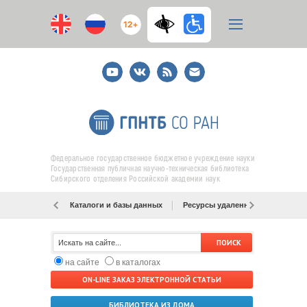
12+
Youtube
ВКонтакте
RSS
E-
mail
подписка
Федеральное государственное бюджетное учреждение науки
Государственная публичная научно-техническая библиотека
Сибирского отделения Российской академии наук
Каталоги и базы данных
Ресурсы удаленного доступа
на сайте
в каталогах
ON-LINE ЗАКАЗ ЭЛЕКТРОННОЙ СТАТЬИ
БИБЛИОТЕКА ИЗ ДОМА