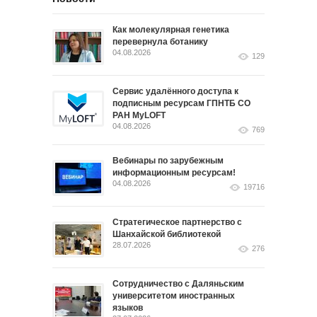
Как молекулярная генетика
перевернула ботанику
04.08.2026
129
Сервис удалённого доступа к
подписным ресурсам ГПНТБ СО
РАН MyLOFT
04.08.2026
769
Вебинары по зарубежным
информационным ресурсам!
04.08.2026
19716
Стратегическое партнерство с
Шанхайской библиотекой
28.07.2026
276
Сотрудничество с Даляньским
университетом иностранных
языков