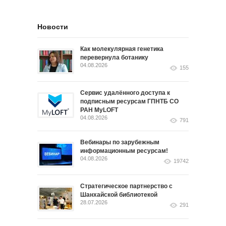
Новости
Как молекулярная генетика
перевернула ботанику
04.08.2026
155
Сервис удалённого доступа к
подписным ресурсам ГПНТБ СО
РАН MyLOFT
04.08.2026
791
Вебинары по зарубежным
информационным ресурсам!
04.08.2026
19742
Стратегическое партнерство с
Шанхайской библиотекой
28.07.2026
291