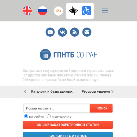
12+
Youtube
ВКонтакте
RSS
E-
mail
подписка
Федеральное государственное бюджетное учреждение науки
Государственная публичная научно-техническая библиотека
Сибирского отделения Российской академии наук
Каталоги и базы данных
Ресурсы удаленного доступа
на сайте
в каталогах
ON-LINE ЗАКАЗ ЭЛЕКТРОННОЙ СТАТЬИ
БИБЛИОТЕКА ИЗ ДОМА