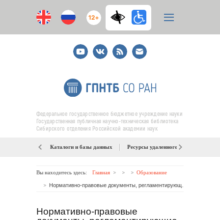
12+
Youtube
ВКонтакте
RSS
E-
mail
подписка
Федеральное государственное бюджетное учреждение науки
Государственная публичная научно-техническая библиотека
Сибирского отделения Российской академии наук
Каталоги и базы данных
Ресурсы удаленного доступа
Об
Вы находитесь здесь:
Главная
Образование
Нормативно-правовые документы, регламентирующие образовательную деятельность по программам аспирантуры и ДПО
Нормативно-правовые