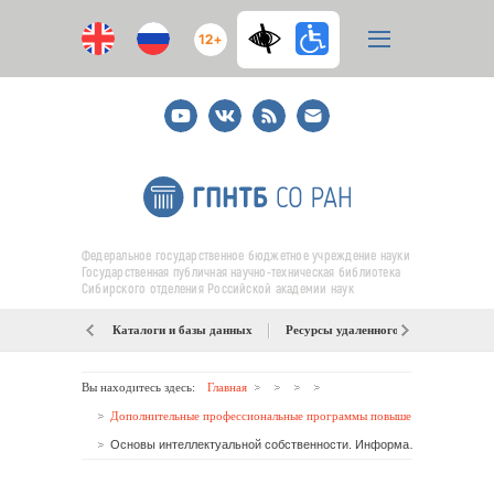
12+
Youtube
ВКонтакте
RSS
E-
mail
подписка
Федеральное государственное бюджетное учреждение науки
Государственная публичная научно-техническая библиотека
Сибирского отделения Российской академии наук
Каталоги и базы данных
Ресурсы удаленного доступа
Об
Вы находитесь здесь:
Главная
Дополнительные профессиональные программы повышения квалификации
Основы интеллектуальной собственности. Информационно-библиотечные ресурсы