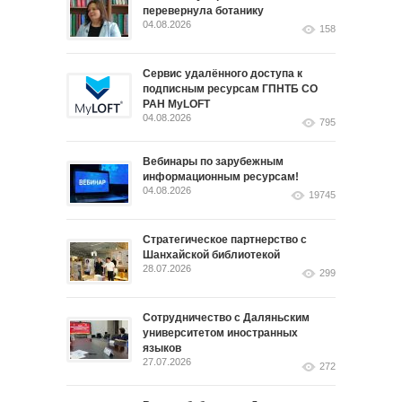
перевернула ботанику
04.08.2026
158
Сервис удалённого доступа к
подписным ресурсам ГПНТБ СО
РАН MyLOFT
04.08.2026
795
Вебинары по зарубежным
информационным ресурсам!
04.08.2026
19745
Стратегическое партнерство с
Шанхайской библиотекой
28.07.2026
299
Сотрудничество с Даляньским
университетом иностранных
языков
27.07.2026
272