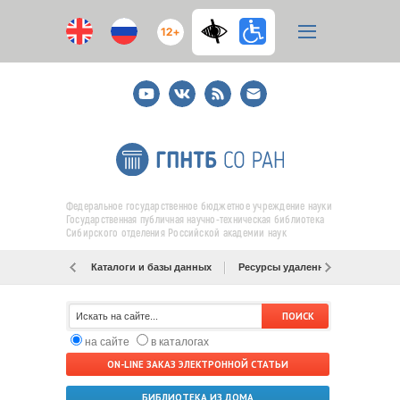
12+
Youtube
ВКонтакте
RSS
E-
mail
подписка
Федеральное государственное бюджетное учреждение науки
Государственная публичная научно-техническая библиотека
Сибирского отделения Российской академии наук
Каталоги и базы данных
Ресурсы удаленного доступа
на сайте
в каталогах
ON-LINE ЗАКАЗ ЭЛЕКТРОННОЙ СТАТЬИ
БИБЛИОТЕКА ИЗ ДОМА