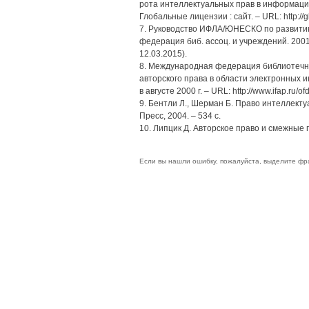
рота интеллектуальных прав в информацио
Глобальные лицензии : сайт. – URL: http://g
7. Руководство ИФЛА/ЮНЕСКО по развитию
федерация биб. ассоц. и учреждений. 2001. –
12.03.2015).
8. Международная федерация библиотечн
авторского права в области электронны
в августе 2000 г. – URL: http://www.ifap.ru/o
9. Бентли Л., Шерман Б. Право интеллекту
Пресс, 2004. – 534 с.
10. Липцик Д. Авторское право и смежные п
Если вы нашли ошибку, пожалуйста, выделите фр