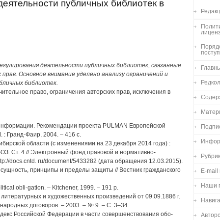
еятельности публичных библиотек в
Редакц
Полити
лицен
Порядо
посту
егулирования деятельности публичных библиотек, связанные
Главн
прав. Основное внимание уделено анализу ограничений и
Редко
убличных библиотек.
чительное право, ограничения авторских прав, исключения в
Содер
Матер
й информации. Рекомендации проекта PULMAN Европейской
Подпи
. : Гранд-Фаир, 2004. – 416 с.
Инфор
ибирской области (с изменениями на 23 декабря 2014 года) :
1-ОЗ. Ст. 4 // Электронный фонд правовой и нормативно-
Рубри
tp://docs.cntd. ru/document/5433282 (дата обращения 12.03.2015).
 сущность, принципы и пределы защиты // Вестник гражданского
E-mail
Наши 
litical obli-gation. – Kitchener, 1999. – 191 p.
 литературных и художественных произведений от 09.09.1886 г.
Навиг
ународных договоров. – 2003. – № 9. – С. 3–34.
одекс Российской Федерации в части совершенствования обо-
Авторс