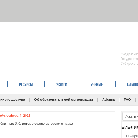
Федерально
Государств
Сибирского
РЕСУРСЫ
УСЛУГИ
УЧЕНЫМ
БИБЛИ
нного доступа
Об образовательной организации
Афиша
FAQ
иблиосфера 4, 2015
бличных библиотек в сфере авторского права
БИБЛИ
О жур