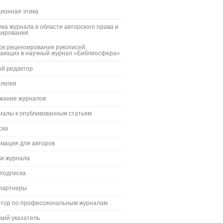
ионная этика
ка журнала в области авторского права и
зирования
к рецензирования рукописей,
пающих в научный журнал «Библиосфера»
ый редактор
ллегия
жание журналов
иалы к опубликованным статьям
ска
мация для авторов
ки журнала
 подписка
партнеры
атор по профессиональным журналам
кий указатель