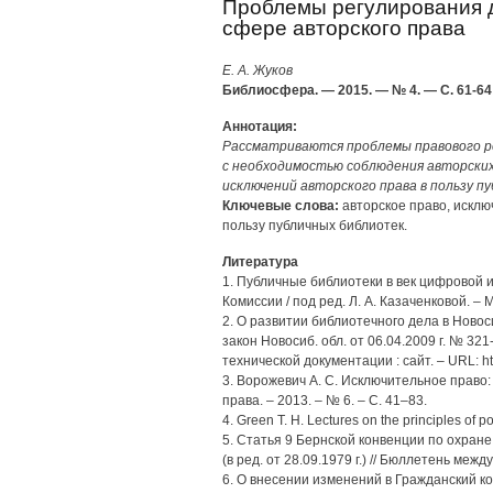
Проблемы регулирования д
сфере авторского права
Е. А. Жуков
Библиосфера. — 2015. — № 4. — С. 61-64
Аннотация:
Рассматриваются проблемы правового р
с необходимостью соблюдения авторских 
исключений авторского права в пользу п
Ключевые слова:
авторское право, исклю
пользу публичных библиотек.
Литература
1. Публичные библиотеки в век цифрово
Комиссии / под ред. Л. А. Казаченковой. – М
2. О развитии библиотечного дела в Новос
закон Новосиб. обл. от 06.04.2009 г. № 32
технической документации : сайт. – URL: ht
3. Ворожевич А. С. Исключительное право:
права. – 2013. – № 6. – С. 41–83.
4. Green T. H. Lectures on the principles of po
5. Статья 9 Бернской конвенции по охране
(в ред. от 28.09.1979 г.) // Бюллетень межд
6. О внесении изменений в Гражданский к