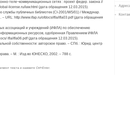
нно-теле¬коммуникационных сетях : проект федер. закона //
Адреса
lobal-license.ru/law.html (дата обращения 12.03.2015).
 службы публичных библиотек (CI-2001/WS/01) / Междунар.
Конта
 URL: http://www.ifap.ru/ofdocs/ifla/ifla03.pdf (дата обращения
ых ассоциаций и учреждений (ИФЛА) по обеспечению
х информационных ресурсов, одобренная Правлением ИФЛА
fdocs/ ifla/ifla06.pdf (дата обращения 12.03.2015).
альной собственности: авторское право. – СПб. : Юрид. центр
рава. – М. : Изд-во ЮНЕСКО, 2002. – 788 с.
агмент текста и нажмите
Ctrl+Enter
.