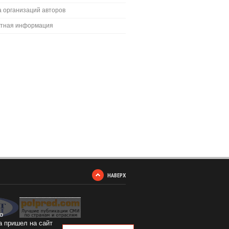
 организаций авторов
ктная информация
НАВЕРХ
о
а пришел на сайт