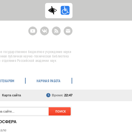
Youtube
ВКонтакте
RSS
E-
mail
подписка
е государственное бюджетное учреждение науки
енная публичная научно-техническая библиотека
 отделения Российской академии наук
ОТЕКАРЯМ
НАУЧНАЯ РАБОТА
Карта сайта
Время:
22:47
ОСФЕРА
нале