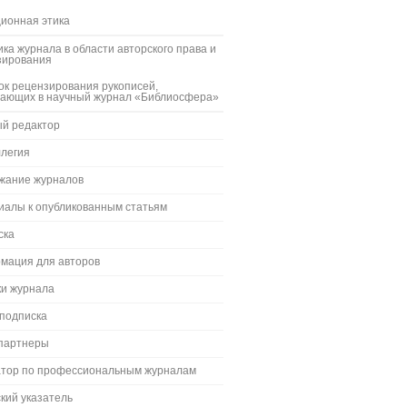
ионная этика
ка журнала в области авторского права и
зирования
к рецензирования рукописей,
пающих в научный журнал «Библиосфера»
ый редактор
ллегия
жание журналов
иалы к опубликованным статьям
ска
мация для авторов
ки журнала
 подписка
партнеры
атор по профессиональным журналам
кий указатель