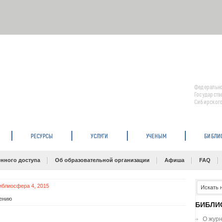
Федерально
Государств
Сибирского
РЕСУРСЫ
УСЛУГИ
УЧЕНЫМ
БИБЛИ
нного доступа
Об образовательной организации
Афиша
FAQ
иблиосфера 4, 2015
дению
БИБЛИ
О жур