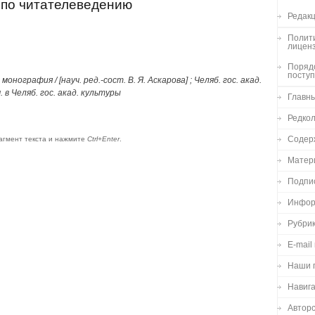
 по читателеведению
Редакц
Полити
лицен
Порядо
посту
монография / [науч. ред.-сост. В. Я. Аскарова] ; Челяб. гос. акад.
 в Челяб. гос. акад. культуры
Главн
Редко
Содер
агмент текста и нажмите
Ctrl+Enter
.
Матер
Подпи
Инфор
Рубри
E-mail
Наши 
Навиг
Авторс