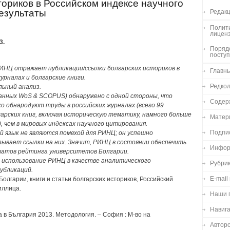
ториков в Российском индексе научного
езультаты
Редакц
Полити
лицен
3.
Порядо
посту
РИНЦ отражает публикации/ссылки болгарских историков в
Главн
урналах и болгарские книги.
Редко
льный анализ.
данных WoS & SCOPUS) обнаружено с одной стороны, что
Содер
о обнародуют труды в российских журналах (всего 99
лгарских книг, включая историческую тематику, намного больше
Матер
, чем в мировых индексах научного цитирования.
Подпи
й язык не являются помехой для РИНЦ; он успешно
зывает ссылки на них. Значит, РИНЦ в состоянии обеспечить
Инфор
татов рейтинга университетов Болгарии.
 использование РИНЦ в качестве аналитического
Рубри
убликаций.
E-mail
Болгарии, книги и статьи болгарских историков, Российский
иллица.
Наши 
Навиг
 в България 2013. Методология. – София : М-во на
Авторс