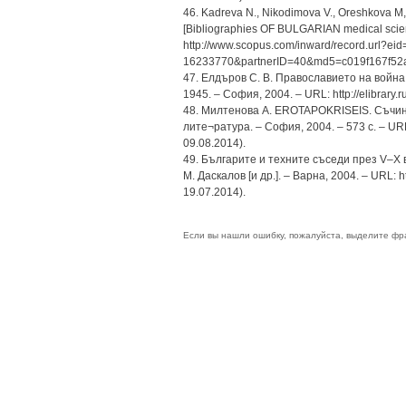
46. Kadreva N., Nikodimova V., Oreshkova M,. 
[Bibliographies OF BULGARIAN medical scienti
http://www.scopus.com/inward/record.url?eid
16233770&partnerID=40&md5=c019f167f52a
47. Елдъров С. В. Православието на война
1945. – София, 2004. – URL: http://elibrary
48. Милтенова А. EROTAPOKRISEIS. Съчине
лите¬ратура. – София, 2004. – 573 с. – URL
09.08.2014).
49. Българите и техните съседи през V–X ве
М. Даскалов [и др.]. – Варна, 2004. – URL: h
19.07.2014).
Если вы нашли ошибку, пожалуйста, выделите фр