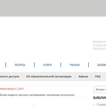
Федерально
Государств
Сибирского
РЕСУРСЫ
УСЛУГИ
УЧЕНЫМ
БИБЛИ
нного доступа
Об образовательной организации
Афиша
FAQ
иблиосфера 4, 2014
йском индексе научного цитирования: начальные результаты
БИБЛИ
О жур