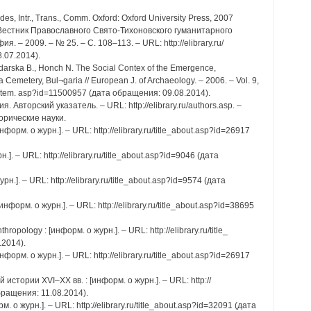
des, Intr., Trans., Comm. Oxford: Oxford University Press, 2007
. // Вестник Православного Свято-Тихоновского гуманитарного
. – 2009. – № 25. – С. 108–113. – URL: http://elibrary.ru/
.07.2014).
darska B., Honch N. The Social Contex of the Emergence,
emetery, Bul¬garia // European J. of Archaeology. – 2006. – Vol. 9,
.ru/item. asp?id=11500957 (дата обращения: 09.08.2014).
 Авторский указатель. – URL: http://elibrary.ru/authors.asp. –
орические науки.
орм. о журн.]. – URL: http://elibrary.ru/title_about.asp?id=26917
]. – URL: http://elibrary.ru/title_about.asp?id=9046 (дата
.]. – URL: http://elibrary.ru/title_about.asp?id=9574 (дата
нформ. о журн.]. – URL: http://elibrary.ru/title_about.asp?id=38695
hropology : [информ. о журн.]. – URL: http://elibrary.ru/title_
.2014).
орм. о журн.]. – URL: http://elibrary.ru/title_about.asp?id=26917
 истории XVI–XX вв. : [информ. о журн.]. – URL: http://
обращения: 11.08.2014).
о журн.]. – URL: http://elibrary.ru/title_about.asp?id=32091 (дата