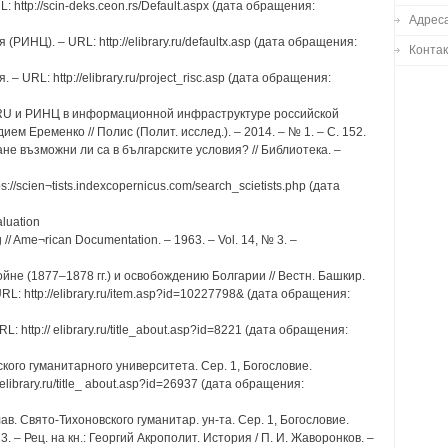
 http://scin-deks.ceon.rs/Default.aspx (дата обращения:
Адреса
(РИНЦ). – URL: http://elibrary.ru/defaultx.asp (дата обращения:
Конта
– URL: http://elibrary.ru/project_risc.asp (дата обращения:
RY.RU и РИНЦ в информационной инфраструктуре российской
ем Еременко // Полис (Полит. исслед.). – 2014. – № 1. – С. 152.
не възможни ли са в българските условия? // Библиотека. –
ps://scien¬tists.indexcopernicus.com/search_scietists.php (дата
aluation
ing // Ame¬rican Documentation. – 1963. – Vol. 14, № 3. –
войне (1877–1878 гг.) и освобождению Болгарии // Вестн. Башкир.
 URL: http://elibrary.ru/item.asp?id=10227798& (дата обращения:
: http:// elibrary.ru/title_about.asp?id=8221 (дата обращения:
кого гуманитарного университета. Сер. 1, Богословие.
elibrary.ru/title_ about.asp?id=26937 (дата обращения:
лав. Свято-Тихоновского гуманитар. ун-та. Сер. 1, Богословие.
3. – Рец. на кн.: Георгий Акрополит. История / П. И. Жаворонков. –