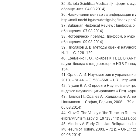
35. Scripta Scietifica Medica : [информ. о жур
обраще¬ния: 04.08.2014).
36. Национален център за информация и д
http://mail.nacid.bg/newdesign/bg/ index.ph
37. Bulgarian Historical Review : [информ. о 
обращения: 07.08.2014).
38. Исторически преглед : [информ. о журн.].
обращения: 09.08.2014).
39. Писляков В. В. Методы оценки научного
№ 1. – С. 128–129.
40. Еременко Г. О., Кокарев К. П. ELIBR
науки: беседа с гендиректором НЭБ Геннади
154.
41. Орлов А. И. Наукометрия и управлени
2013. – № 44. – С. 538–568. – URL: http://e
42. Глухов В. А. О проекте Научной элек
индексе научного цитирования // Пед. журн.
43. Павлов П., Орачев А., Ханджийски А. Б
Нанкинова. – София, Борина, 2008. – 79 с. 
05.08.2014).
44. Kitov G. The Valley of the Thracian Rulers
elibrary.ru/item.asp?id=19713344& (дата об
45. Minchev A. Early Christian Reliquaries f
Mu¬seum of History, 2003. – 72 p. – URL: ht
09.08.2014).