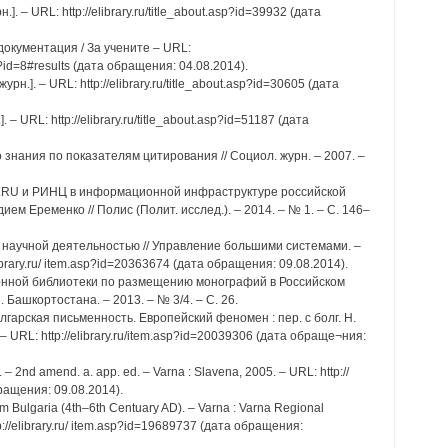
н.]. – URL: http://elibrary.ru/title_about.asp?id=39932 (дата
окументация / За учените – URL:
p?id=8#results (дата обращения: 04.08.2014).
журн.]. – URL: http://elibrary.ru/title_about.asp?id=30605 (дата
 – URL: http://elibrary.ru/title_about.asp?id=51187 (дата
 знания по показателям цитирования // Социол. журн. – 2007. –
ARY.RU и РИНЦ в информационной инфраструктуре российской
ем Еременко // Полис (Полит. исслед.). – 2014. – № 1. – С. 146–
е научной деятельностью // Управление большими системами. –
library.ru/ item.asp?id=20363674 (дата обращения: 09.08.2014).
тронной библиотеки по размещению монографий в Российском
 Башкортостана. – 2013. – № 3/4. – С. 26.
олгарская письменность. Европейский феномен : пер. с болг. Н.
– URL: http://elibrary.ru/item.asp?id=20039306 (дата обраще¬ния:
. – 2nd amend. a. app. ed. – Varna : Slavena, 2005. – URL: http://
ращения: 09.08.2014).
rom Bulgaria (4th–6th Centuary AD). – Varna : Varna Regional
tp://elibrary.ru/ item.asp?id=19689737 (дата обращения: