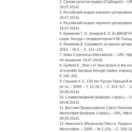
2. Српски цитатни индекс (СЦИндекс) – URL:
28.07.2014).
3. Российский индекс научного цитирования 
28.07.2014).
4. Российский индекс научного цитирования. 
18.07.2014).
5. Еременко Г. О., Кокарев К. П. ELIBRA
науки: беседа с гендиректором НЭБ Геннади
6. Янакиева Е. Справките за научно цитира
2010. – № 5. – С. 141–142.
7. Index Copernicus International. – URL: htt
об¬ращения: 18.07.2014).
8. Garfield E., Sher I. H. New factors in the ev
of scientific literature through citation index
Р. 195–201.
9. Глушков Х. С. 130 лет Русско-Турецкой 
ун-та. – 2008. – Т. 13, № 1. – С. 114–117. –
09.08.2014).
10. Славяноведение [информ. о журн.]. – URL
09.08.2014).
11. Вестник Православного Свято-Тихоновс
Философия [информ. о журн.]. – URL: http://
09.08.2014).
12. Николов А. [Рецензия] // Вестн. Правос
Философия. – 2009. – № 1 (25). – С. 108–11