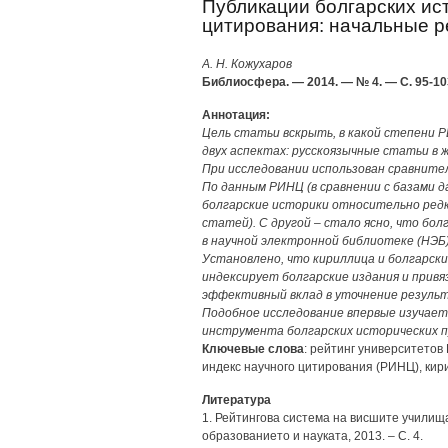
Публикации болгарских ис
цитирования: начальные р
А. Н. Кожухаров
Библиосфера. — 2014. — № 4. — С. 95-10
Аннотация:
Цель статьи вскрыть, в какой степени 
двух аспектах: русскоязычные статьи в ж
При исследовании использован сравните
По данным РИНЦ (в сравнении с базами 
болгарские историки относительно редк
статей). С другой – стало ясно, что бо
в научной электронной библиотеке (НЭБ)
Установлено, что кириллица и болгарски
индексирует болгарские издания и привя
эффективный вклад в уточнение резуль
Подобное исследование впервые изучает
инструмента болгарских исторических п
Ключевые слова
: рейтинг университетов 
индекс научного цитирования (РИНЦ), кир
Литература
1. Рейтингова система на висшите училища
образованието и науката, 2013. – С. 4.