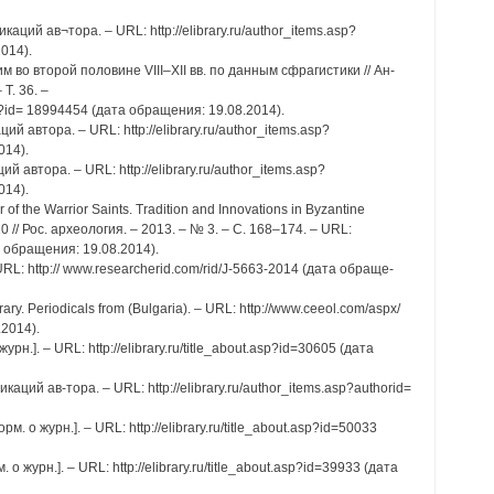
ций ав¬тора. – URL: http://elibrary.ru/author_items.asp?
014).
м во второй половине VIII–XII вв. по данным сфрагистики // Ан-
Т. 36. –
asp?id= 18994454 (дата обращения: 19.08.2014).
й автора. – URL: http://elibrary.ru/author_items.asp?
014).
 автора. – URL: http://elibrary.ru/author_items.asp?
014).
of the Warrior Saints. Tradition and Innovations in Byzantine
0 // Рос. археология. – 2013. – № 3. – С. 168–174. – URL:
та обращения: 19.08.2014).
– URL: http:// www.researcherid.com/rid/J-5663-2014 (дата обраще-
ary. Periodicals from (Bulgaria). – URL: http://www.ceeol.com/aspx/
.2014).
журн.]. – URL: http://elibrary.ru/title_about.asp?id=30605 (дата
икаций ав-тора. – URL: http://elibrary.ru/author_items.asp?authorid=
 о журн.]. – URL: http://elibrary.ru/title_about.asp?id=50033
 журн.]. – URL: http://elibrary.ru/title_about.asp?id=39933 (дата