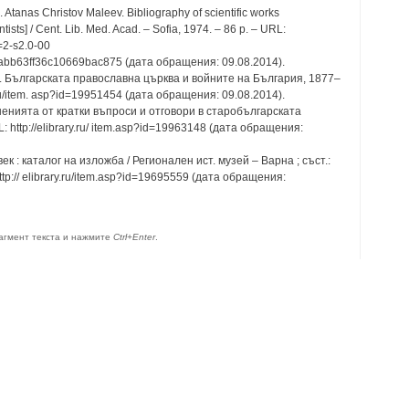
Atanas Christov Maleev. Bibliography of scientific works
sts] / Cent. Lib. Med. Acad. – Sofia, 1974. – 86 p. – URL:
=2-s2.0-00
bb63ff36c10669bac875 (дата обращения: 09.08.2014).
. Българската православна църква и войните на България, 1877–
.ru/item. asp?id=19951454 (дата обращения: 09.08.2014).
нията от кратки въпроси и отговори в старобългарската
: http://elibrary.ru/ item.asp?id=19963148 (дата обращения:
к : каталог на изложба / Регионален ист. музей – Варна ; съст.:
ttp:// elibrary.ru/item.asp?id=19695559 (дата обращения:
агмент текста и нажмите
Ctrl+Enter
.