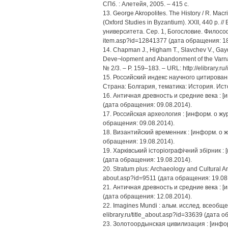
СПб. : Алетейя, 2005. – 415 с.
13. George Akropolites. The History / R. Macri
(Oxford Studies in Byzantium). XXII, 440 p
университета. Сер. 1, Богословие. Философия
item.asp?id=12841377 (дата обращения: 18
14. Chapman J., Higham T., Slavchev V., Gay
Deve¬lopment and Abandonment of the Varna C
№ 2/3. – P. 159–183. – URL: http://elibrary
15. Российский индекс научного цитирования.
Страна: Болгария, тематика: История. Ист
16. Античная древность и средние века : [инф
(дата обращения: 09.08.2014).
17. Российская археология : [информ. о журн.
обращения: 09.08.2014).
18. Византийский временник : [информ. о журн
обращения: 19.08.2014).
19. Харківський історіографічний збірник : [и
(дата обращения: 19.08.2014).
20. Stratum plus: Archaeology and Cultural Ant
about.asp?id=9511 (дата обращения: 19.08
21. Античная древность и средние века : [инф
(дата обращения: 12.08.2014).
22. Imagines Mundi : альм. исслед. всеобщей
elibrary.ru/title_about.asp?id=33639 (дата 
23. Золотоордынская цивилизация : [информ. 