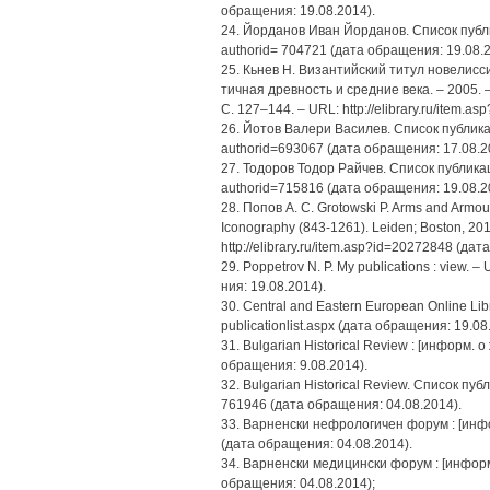
обращения: 19.08.2014).
24. Йорданов Иван Йорданов. Список публика
authorid= 704721 (дата обращения: 19.08.2
25. Кьнев Н. Византийский титул новелисси
тичная древность и средние века. – 2005. – 
С. 127–144. – URL: http://elibrary.ru/item.
26. Йотов Валери Василев. Список публикаци
authorid=693067 (дата обращения: 17.08.2
27. Тодоров Тодор Райчев. Список публикаций
authorid=715816 (дата обращения: 19.08.2
28. Попов А. С. Grotowski P. Arms and Armour 
Iconography (843-1261). Leiden; Boston, 201
http://elibrary.ru/item.asp?id=20272848 (да
29. Poppetrov N. P. My publications : view. 
ния: 19.08.2014).
30. Central and Eastern European Online Libr
publicationlist.aspx (дата обращения: 19.08
31. Bulgarian Historical Review : [информ. о 
обращения: 9.08.2014).
32. Bulgarian Historical Review. Список публ
761946 (дата обращения: 04.08.2014).
33. Варненски нефрологичен форум : [информ.
(дата обращения: 04.08.2014).
34. Варненски медицински форум : [информ. о
обращения: 04.08.2014);