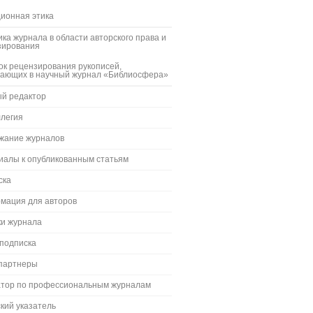
ионная этика
ка журнала в области авторского права и
зирования
к рецензирования рукописей,
пающих в научный журнал «Библиосфера»
ый редактор
ллегия
жание журналов
иалы к опубликованным статьям
ска
мация для авторов
ки журнала
 подписка
партнеры
атор по профессиональным журналам
кий указатель