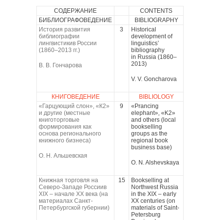
СОДЕРЖАНИЕ
CONTENTS
БИБЛИОГРАФОВЕДЕНИЕ
BIBLIOGRAPHY
История развития
3
Historical
библиографии
development of
лингвистикив России
linguistics’
(1860–2013 гг.)
bibliography
in Russia (1860–
2013)
В. В. Гончарова
V. V. Goncharova
КНИГОВЕДЕНИЕ
BIBLIOLOGY
«Гарцующий слон», «К2»
9
«Prancing
и другие (местные
elephant», «K2»
книготорговые
and others (local
формирования как
bookselling
основа регионального
groups as the
книжного бизнеса)
regional book
business base)
О. Н. Альшевская
O. N. Alshevskaya
Книжная торговля на
15
Bookselling at
Северо-Западе Россиив
Northwest Russia
XIX – начале ХХ века (на
in the XIX – early
материалах Санкт-
XX centuries (on
Петербургской губернии)
materials of Saint-
Petersburg