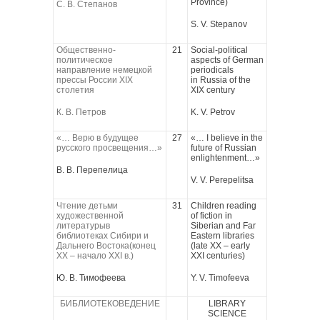
Province)
С. В. Степанов
S. V. Stepanov
Общественно-
21
Social-political
политическое
aspects of German
направление немецкой
periodicals
прессы России XIX
in Russia of the
столетия
XIX century
К. В. Петров
K. V. Petrov
«… Верю в будущее
27
«… I believe in the
русского просвещения…»
future of Russian
enlightenment…»
В. В. Перепелица
V. V. Perepelitsa
Чтение детьми
31
Children reading
художественной
of fiction in
литературыв
Siberian and Far
библиотеках Сибири и
Eastern libraries
Дальнего Востока(конец
(late XX – early
XX – начало XXI в.)
XXI centuries)
Ю. В. Тимофеева
Y. V. Timofeeva
БИБЛИОТЕКОВЕДЕНИЕ
LIBRARY
SCIENCE