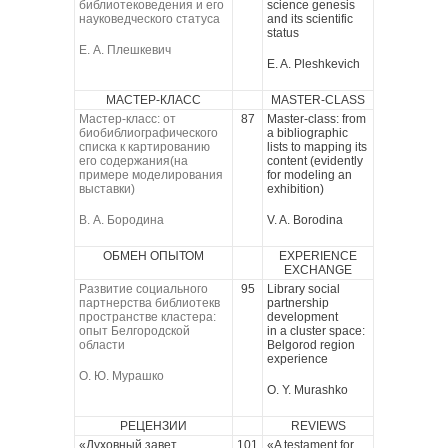
библиотековедения и его
science genesis
науковедческого статуса
and its scientific
status
Е. А. Плешкевич
E. A. Pleshkevich
МАСТЕР-КЛАСС
MASTER-CLASS
Мастер-класс: от
87
Master-class: from
биобиблиографического
a bibliographic
списка к картированию
lists to mapping its
его содержания(на
content (evidently
примере моделирования
for modeling an
выставки)
exhibition)
В. А. Бородина
V. A. Borodina
ОБМЕН ОПЫТОМ
EXPERIENCE
EXCHANGE
Развитие социального
95
Library social
партнерства библиотекв
partnership
пространстве кластера:
development
опыт Белгородской
in a cluster space:
области
Belgorod region
experience
О. Ю. Мурашко
O. Y. Murashko
РЕЦЕНЗИИ
REVIEWS
«Духовный завет
101
«A testament for