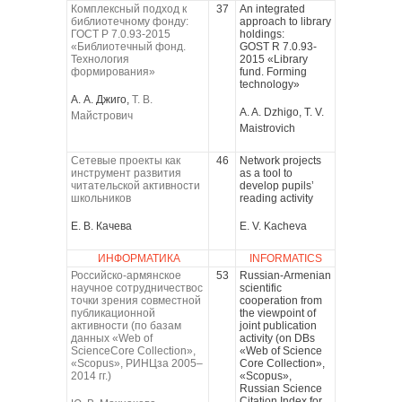
Комплексный подход к
37
An integrated
библиотечному фонду:
approach to library
ГОСТ Р 7.0.93-2015
holdings:
«Библиотечный фонд.
GOST R 7.0.93-
Технология
2015 «Library
формирования»
fund. Forming
technology»
А. А. Джиго,
Т. В.
A. A. Dzhigo, T. V.
Майстрович
Maistrovich
Сетевые проекты как
46
Network projects
инструмент развития
as a tool to
читательской активности
develop pupils’
школьников
reading activity
Е. В. Качева
E. V. Kacheva
ИНФОРМАТИКА
INFORMATICS
Российско-армянское
53
Russian-Armenian
научное сотрудничествос
scientific
точки зрения совместной
cooperation from
публикационной
the viewpoint of
активности (по базам
joint publication
данных «Web of
activity (on DBs
ScienceCore Collection»,
«Web of Science
«Scopus», РИНЦза 2005–
Core Collection»,
2014 гг.)
«Scopus»,
Russian Science
Citation Index for