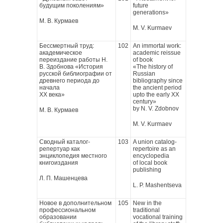
будущим поколениям»
future
generations»
М. В. Курмаев
M. V. Kurmaev
Бессмертный труд:
102
An immortal work:
академическое
academic reissue
переиздание работы Н.
of book
В. Здобнова «История
«The history of
русской библиографии от
Russian
древнего периода до
bibliography since
начала
the ancient period
XX века»
upto the early XX
century»
by N. V. Zdobnov
М. В. Курмаев
M. V. Kurmaev
Сводный каталог-
103
A union catalog-
репертуар как
repertoire as an
энциклопедия местного
encyclopedia
книгоиздания
of local book
publishing
Л. П. Машенцева
L. P. Mashentseva
Новое в дополнительном
105
New in the
профессиональном
traditional
образовании
vocational training