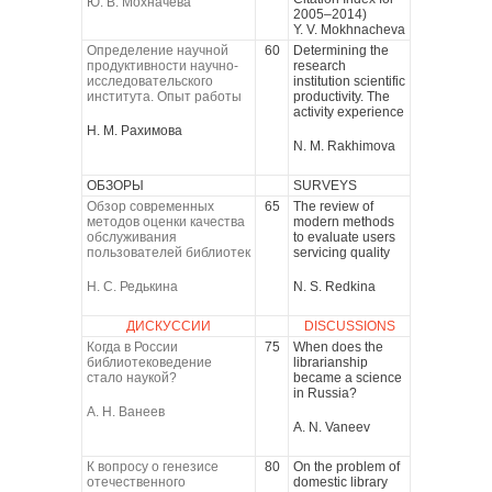
Ю. В. Мохначева
2005–2014)
Y. V. Mokhnacheva
Определение научной
60
Determining the
продуктивности научно-
research
исследовательского
institution scientific
института. Опыт работы
productivity. The
activity experience
Н. М. Рахимова
N. M. Rakhimova
ОБЗОРЫ
SURVEYS
Обзор современных
65
The review of
методов оценки качества
modern methods
обслуживания
to evaluate users
пользователей библиотек
servicing quality
Н. С. Редькина
N. S. Redkina
ДИСКУССИИ
DISCUSSIONS
Когда в России
75
When does the
библиотековедение
librarianship
стало наукой?
became a science
in Russia?
А. Н. Ванеев
A. N. Vaneev
К вопросу о генезисе
80
On the problem of
отечественного
domestic library