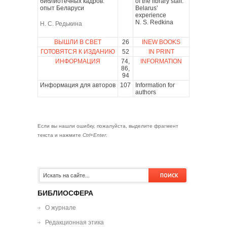
библиотечных кадров:
of the library staff:
опыт Беларуси
Belarus’
experience
N. S. Redkina
Н. С. Редькина
ВЫШЛИ В СВЕТ
26
INEW BOOKS
ГОТОВЯТСЯ К ИЗДАНИЮ
52
IN PRINT
ИНФОРМАЦИЯ
74,
INFORMATION
86,
94
Информация для авторов
107
Information for
authors
Если вы нашли ошибку, пожалуйста, выделите фрагмент
текста и нажмите
Ctrl+Enter
.
БИБЛИОСФЕРА
О журнале
Редакционная этика