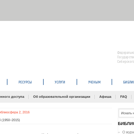
Федерально
Государств
Сибирского
РЕСУРСЫ
УСЛУГИ
УЧЕНЫМ
БИБЛИ
нного доступа
Об образовательной организации
Афиша
FAQ
иблиосфера 2, 2016
 (1950–2015)
БИБЛИ
О жур