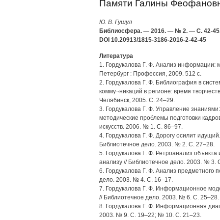
Памяти Галины Феофановн
Ю. В. Гушул
Библиосфера. — 2016. — № 2. — С. 42-45
DOI 10.20913/1815-3186-2016-2-42-45
Литература
1. Гордукалова Г. Ф. Анализ информации: м
Петербург : Профессия, 2009. 512 с.
2. Гордукалова Г. Ф. Библиография в сист
комму¬никаций в регионе: время творчеств
Челябинск, 2005. С. 24–29.
3. Гордукалова Г. Ф. Управление знаниям
методические проблемы подготовки кадров
искусств. 2006. № 1. С. 86–97.
4. Гордукалова Г. Ф. Дорогу осилит идущ
Библиотечное дело. 2003. № 2. С. 27–28.
5. Гордукалова Г. Ф. Ретроанализ объекта 
анализу // Библиотечное дело. 2003. № 3. 
6. Гордукалова Г. Ф. Анализ предметного п
дело. 2003. № 4. С. 16–17.
7. Гордукалова Г. Ф. Информационное мо
// Библиотечное дело. 2003. № 6. С. 25–28.
8. Гордукалова Г. Ф. Информационная диаг
2003. № 9. С. 19–22; № 10. С. 21–23.