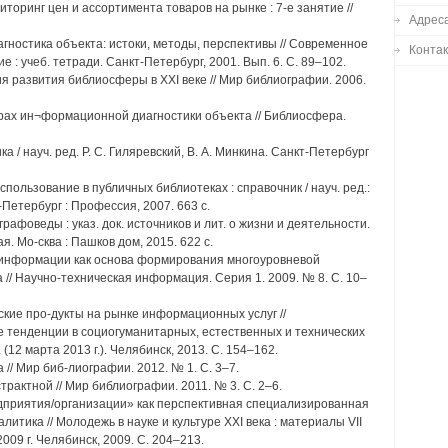
торинг цен и ассортимента товаров на рынке : 7-е занятие //
Адреса
гностика объекта: истоки, методы, перспективы // Современное
Конта
 учеб. тетради. Санкт-Петербург, 2001. Вып. 6. С. 89–102.
ия развития библиосферы в XXI веке // Мир библиографии. 2006.
дурах ин¬формационной диагностики объекта // Библиосфера.
/ науч. ред. Р. С. Гиляревский, В. А. Минкина. Санкт-Петербург
пользование в публичных библиотеках : справочник / науч. ред.:
т-Петербург : Профессия, 2007. 663 с.
афоведы : указ. док. источников и лит. о жизни и деятельности.
кая. Мо-сква : Пашков дом, 2015. 622 с.
в информации как основа формирования многоуровневой
// Научно-техническая информация. Серия 1. 2009. № 8. С. 10–
еские про-дукты на рынке информационных услуг //
тенденции в социогуманитарных, естественных и технических
ф. (12 марта 2013 г.). Челябинск, 2013. С. 154–162.
// Мир биб-лиографии. 2012. № 1. С. 3–7.
страктной // Мир библиографии. 2011. № 3. С. 2–6.
дприятия/организации» как перспективная специализированная
итика // Молодежь в науке и культуре XXI века : материалы VII
009 г. Челябинск, 2009. С. 204–213.