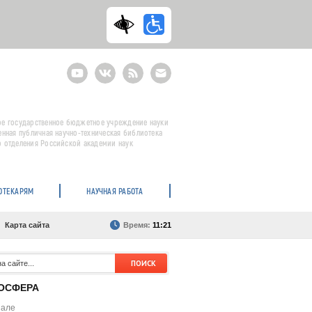
Youtube
ВКонтакте
RSS
E-
mail
подписка
е государственное бюджетное учреждение науки
енная публичная научно-техническая библиотека
 отделения Российской академии наук
ОТЕКАРЯМ
НАУЧНАЯ РАБОТА
Карта сайта
Время:
11:21
ОСФЕРА
нале