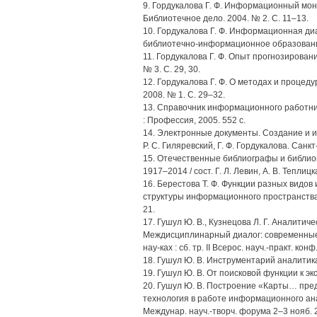
9. Гордукалова Г. Ф. Информационный мони
Библиотечное дело. 2004. № 2. С. 11–13.
10. Гордукалова Г. Ф. Информационная диа
библиотечно-информационное образование :
11. Гордукалова Г. Ф. Опыт прогнозирован
№ 3. С. 29, 30.
12. Гордукалова Г. Ф. О методах и проце
2008. № 1. С. 29–32.
13. Справочник информационного работника 
: Профессия, 2005. 552 с.
14. Электронные документы. Создание и ис
Р. С. Гиляревский, Г. Ф. Гордукалова. Санк
15. Отечественные библиографы и библиогр
1917–2014 / сост. Г. Л. Левин, А. В. Теплиц
16. Берестова Т. Ф. Функции разных видо
структуры информационного пространства 
21.
17. Гушул Ю. В., Кузнецова Л. Г. Аналитич
Междисциплинарный диалог: современные 
нау-ках : сб. тр. II Всерос. науч.-практ. кон
18. Гушул Ю. В. Инструментарий аналитика 
19. Гушул Ю. В. От поисковой функции к эк
20. Гушул Ю. В. Построение «Карты… пре
технология в работе информационного анал
Междунар. науч.-творч. форума 2–3 нояб. 2