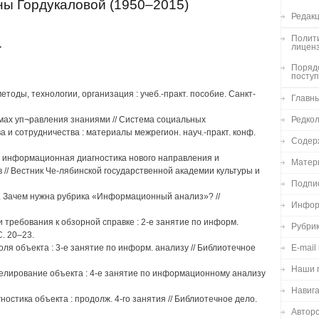
ы Гордукаловой (1950–2015)
Редакц
Полити
.
лицен
Порядо
посту
етоды, технологии, организация : учеб.-практ. пособие. Санкт-
Главн
емах уп¬равления знаниями // Система социальных
Редко
а и сотрудничества : материалы межрегион. науч.-практ. конф.
Содер
и: информационная диагностика нового направления и
Матер
 // Вестник Че-лябинской государственной академии культуры и
Подпи
ий. Зачем нужна рубрика «Информационный анализ»? //
Инфор
и требования к обзорной справке : 2-е занятие по информ.
Рубри
С. 20–23.
оля объекта : 3-е занятие по информ. анализу // Библиотечное
E-mail
Наши 
делирование объекта : 4-е занятие по информационному анализу
Навиг
ностика объекта : продолж. 4-го занятия // Библиотечное дело.
Авторс