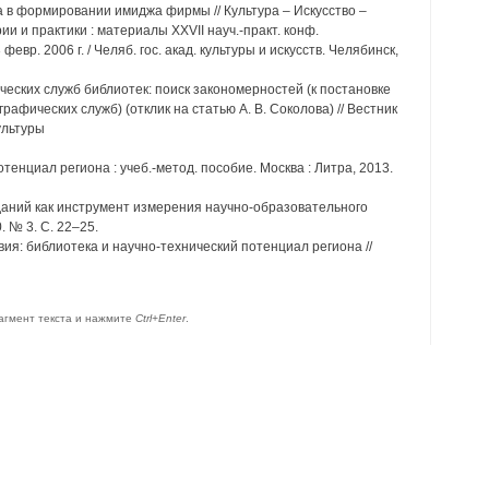
а в формировании имиджа фирмы // Культура – Искусство –
и и практики : материалы XXVII науч.-практ. конф.
евр. 2006 г. / Челяб. гос. акад. культуры и искусств. Челябинск,
ческих служб библиотек: поиск закономерностей (к постановке
фических служб) (отклик на статью А. В. Соколова) // Вестник
ультуры
енциал региона : учеб.-метод. пособие. Москва : Литра, 2013.
зданий как инструмент измерения научно-образовательного
 № 3. С. 22–25.
вия: библиотека и научно-технический потенциал региона //
агмент текста и нажмите
Ctrl+Enter
.