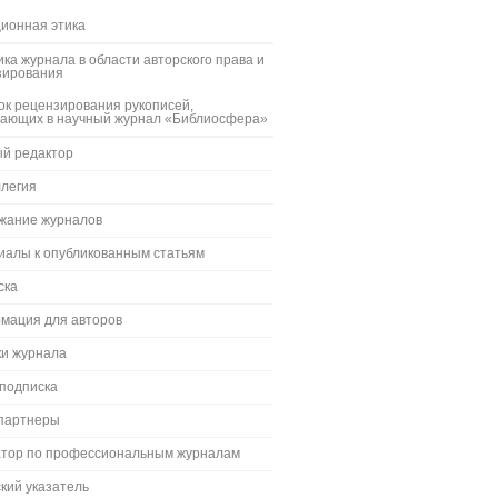
ионная этика
ка журнала в области авторского права и
зирования
к рецензирования рукописей,
пающих в научный журнал «Библиосфера»
ый редактор
ллегия
жание журналов
иалы к опубликованным статьям
ска
мация для авторов
ки журнала
 подписка
партнеры
атор по профессиональным журналам
кий указатель