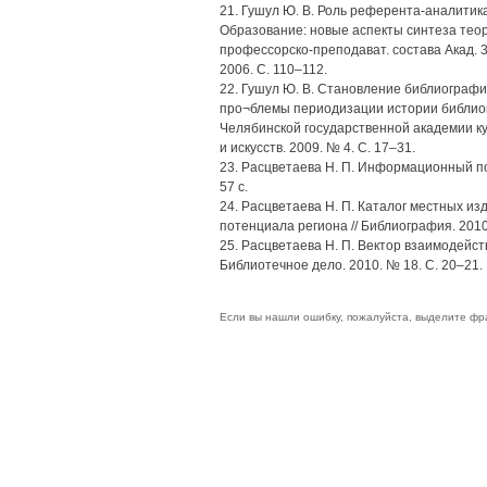
21. Гушул Ю. В. Роль референта-аналитик
Образование: новые аспекты синтеза теори
профессорско-преподават. состава Акад. 3 ф
2006. С. 110–112.
22. Гушул Ю. В. Становление библиографи
про¬блемы периодизации истории библиогра
Челябинской государственной академии к
и искусств. 2009. № 4. С. 17–31.
23. Расцветаева Н. П. Информационный пот
57 с.
24. Расцветаева Н. П. Каталог местных и
потенциала региона // Библиография. 2010.
25. Расцветаева Н. П. Вектор взаимодейст
Библиотечное дело. 2010. № 18. С. 20–21.
Если вы нашли ошибку, пожалуйста, выделите фр