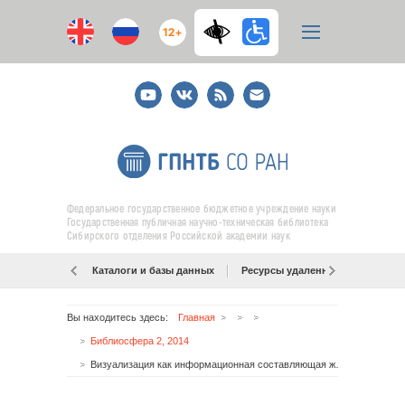
12+
Youtube
ВКонтакте
RSS
E-
mail
подписка
Федеральное государственное бюджетное учреждение науки
Государственная публичная научно-техническая библиотека
Сибирского отделения Российской академии наук
Каталоги и базы данных
Ресурсы удаленного доступа
Вы находитесь здесь:
Главная
Библиосфера 2, 2014
Визуализация как информационная составляющая журналов в системе документных коммуникаций