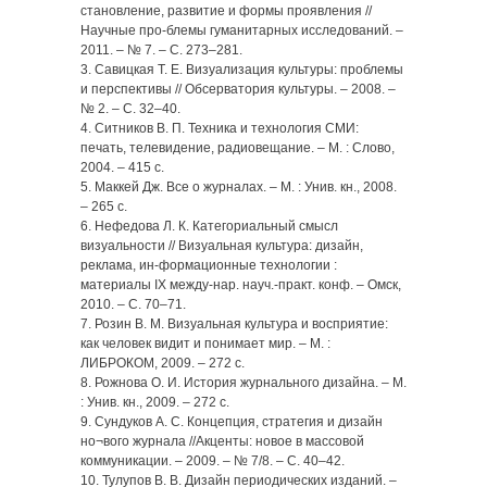
становление, развитие и формы проявления //
Научные про-блемы гуманитарных исследований. –
2011. – № 7. – С. 273–281.
3. Савицкая Т. Е. Визуализация культуры: проблемы
и перспективы // Обсерватория культуры. – 2008. –
№ 2. – С. 32–40.
4. Ситников В. П. Техника и технология СМИ:
печать, телевидение, радиовещание. – М. : Слово,
2004. – 415 с.
5. Маккей Дж. Все о журналах. – М. : Унив. кн., 2008.
– 265 с.
6. Нефедова Л. К. Категориальный смысл
визуальности // Визуальная культура: дизайн,
реклама, ин-формационные технологии :
материалы IX между-нар. науч.-практ. конф. – Омск,
2010. – С. 70–71.
7. Розин В. М. Визуальная культура и восприятие:
как человек видит и понимает мир. – М. :
ЛИБРОКОМ, 2009. – 272 с.
8. Рожнова О. И. История журнального дизайна. – М.
: Унив. кн., 2009. – 272 с.
9. Сундуков А. С. Концепция, стратегия и дизайн
но¬вого журнала //Акценты: новое в массовой
коммуникации. – 2009. – № 7/8. – С. 40–42.
10. Тулупов В. В. Дизайн периодических изданий. –