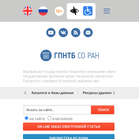
12+
Youtube
ВКонтакте
RSS
E-
mail
подписка
Федеральное государственное бюджетное учреждение науки
Государственная публичная научно-техническая библиотека
Сибирского отделения Российской академии наук
Каталоги и базы данных
Ресурсы удаленного доступа
на сайте
в каталогах
ON-LINE ЗАКАЗ ЭЛЕКТРОННОЙ СТАТЬИ
БИБЛИОТЕКА ИЗ ДОМА