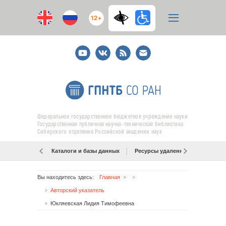
12+
Youtube
ВКонтакте
RSS
E-
mail
подписка
Федеральное государственное бюджетное учреждение науки
Государственная публичная научно-техническая библиотека
Сибирского отделения Российской академии наук
Каталоги и базы данных
Ресурсы удаленного доступа
Вы находитесь здесь:
Главная
Авторский указатель
Юкляевская Лидия Тимофеевна