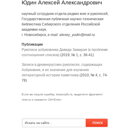
Юдин Алексей Александрович
научный сотрудник отдела редких книг и рукописей,
Государственная публичная научно-техническая
библиотека Сибирского отделения Российской
академии наук,
г. Новосибирск,
e-mail: alexey_yudin@mail.ru
Публикации
Рукописи азбуковника Давида Замарая (к проблеме
соотношения списков)
(2019, № 1, с. 36-41)
Записи в древнерусских рукописях, содержащих
Азбуковник, и их значение для изучения
литературной истории памятника
(2010, № 4, с. 74-
78)
Если вы нашли ошибку, пожалуйста, выделите фрагмент
текста и нажмите
Ctrl+Enter
.