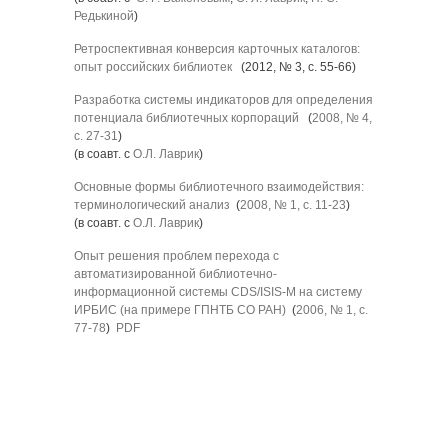
Редькиной
)
Ретроспективная конверсия карточных каталогов:
опыт российских библиотек
(2012, № 3, с. 55-66)
Разработка системы индикаторов для определения
потенциала библиотечных корпораций
(
2008, № 4,
с. 27-31
)
(в соавт. с
О.Л. Лаврик
)
Основные формы библиотечного взаимодействия:
терминологический анализ
(
2008, № 1, с. 11-23
)
(в соавт. с
О.Л. Лаврик
)
Опыт решения проблем перехода с
автоматизированной библиотечно-
информационной системы CDS/ISIS-М на систему
ИРБИС (на примере ГПНТБ СО РАН)
(
2006, № 1, с.
77-78
)
PDF