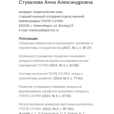
Стукалова Анна Александровна
кандидат педагогических наук,
старший научный сотрудник отдела научной
библиографии ГПНТБ СО РАН
630200, г. Новосибирск, ул. Восход,15
e-mail:
markova@spsl.nsc.ru
Публикации:
Сибирские библиотеки в корпорациях: проблемы и
перспективы сотрудничества
(2017, № 1, с. 30-37)
Особенности развития справочно-поискового
аппарата библиотек научно-исследовательских
учреждений СО РАН
(2015, № 3, с. 62-68)
Система каталогов ГПНТБ СО РАН: этапы и
перспективы развития
(2014, № 3, с. 77-81)
Развитие и совершенствование процессов
формирования справочно-поискового аппарата
ГПНТБ СО РАН
(2013, № 4, с. 87-91)
Ретроспективная конверсия карточных каталогов в
ГПНТБ СО РАН
(2012, № 4, с. 95-101)
(в соавт. с
С. Р. Баженовым
,
О. Л. Лаврик
,
Н. С.