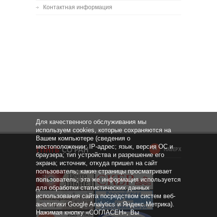
Контактная информация
Для качественного обслуживания мы
используем cookies, которые сохраняются на
Вашем компьютере (сведения о
местоположении; IP-адрес; язык, версия ОС и
НАВЕРХ
браузера; тип устройства и разрешение его
экрана; источник, откуда пришел на сайт
пользователь; какие страницы просматривает
пользователь; эта же информация используется
для обработки статистических данных
использования сайта посредством систем веб-
аналитики Google Analytics и Яндекс.Метрика).
Нажимая кнопку «СОГЛАСЕН», Вы