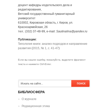
доцент кафедры издательского дела и
редактирования,
Вятский государственный гуманитарный
университет
610002, Кировская область, г. Киров, ул.
Красноармейская, 26
тел.: (332) 37-48-99, e-mail:
Sautinalina@yandex.ru
Публикации:
Типология книги: анализ подходов и направление
развития
(
2015, № 1, с. 41-47
)
Если вы нашли ошибку, пожалуйста, выделите фрагмент
текста и нажмите
Ctrl+Enter
.
БИБЛИОСФЕРА
О журнале
Редакционная этика