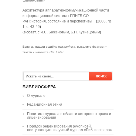
Шабановым
)
Архитектура аппаратно-коммуникационной части
информационной системы ГПНТБ СО
РАН: история, состояние и перспективы
(
2008, №
1, с. 43-49
)
(в соавт. с
И.С. Баженовым
,
Б.Н. Кузнецовым
)
Если вы нашли ошибку, пожалуйста, выделите фрагмент
текста и нажмите
Ctrl+Enter
.
БИБЛИОСФЕРА
О журнале
Редакционная этика
Политика журнала в области авторского права и
лицензирования
Порядок рецензирования рукописей,
поступающих в научный журнал «Библиосфера»