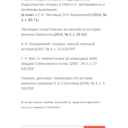
Издательства «Наука» в 1990-е гг.: эксперименты и
проблемы выживания
(в соавт. с
С.Н. Лютовым
,
О.Н. Альшевской
) (2014, №
4, с. 65-71)
Эволюция теоретических воззрений на историю
военных библиотек
(2014, № 2, с. 35-43)
А. К. Пузыревский: генерал, ученый, военный
историк
(
2007, № 4, с. 33-42
)
PDF
Г. А. Мин: от библиотекаря до командира лейб-
гвардии Семеновского полка
(
2007
, № 2, с. 57-
64
)
PDF
Генерал, дипломат, библиофил. Из истории
книжного собрания П. К. Сухтелена
(
2006, № 4, с. 3-
10
)
PDF
Если вы нашли ошибку, пожалуйста, выделите фрагмент
текста и нажмите
Ctrl+Enter
.