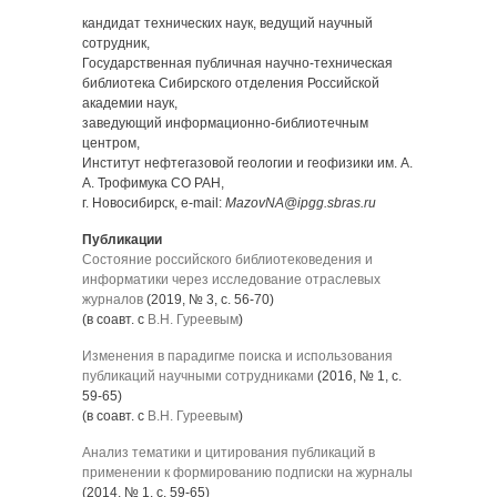
кандидат технических наук, ведущий научный
сотрудник,
Государственная публичная научно-техническая
библиотека Сибирского отделения Российской
академии наук,
заведующий информационно-библиотечным
центром,
Институт нефтегазовой геологии и геофизики им. А.
А. Трофимука СО РАН,
г. Новосибирск, e-mail:
MazovNA@ipgg.sbras.ru
Публикации
Состояние российского библиотековедения и
информатики через исследование отраслевых
журналов
(2019, № 3, с. 56-70)
(в соавт. с
В.Н. Гуреевым
)
Изменения в парадигме поиска и использования
публикаций научными сотрудниками
(2016, № 1, с.
59-65)
(в соавт. с
В.Н. Гуреевым
)
Анализ тематики и цитирования публикаций в
применении к формированию подписки на журналы
(2014, № 1, с. 59-65)