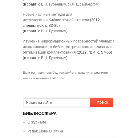
(в соавт. с
В.Н. Гуреевым
,
Я.Л. Шрайбергом
)
Новые научные методы для
исследования библиотечной отрасли
(2012,
спецвыпуск, с. 83-85)
(в соавт. с
В.Н. Гуреевым
)
Изучение информационных потребностей ученых с
использованием библиометрического анализа для
оптимизации комплектования
(2012, № 4, с. 57-66)
(в соавт.
с В.Н. Гуреевым
)
Если вы нашли ошибку, пожалуйста, выделите фрагмент
текста и нажмите
Ctrl+Enter
.
БИБЛИОСФЕРА
О журнале
Редакционная этика