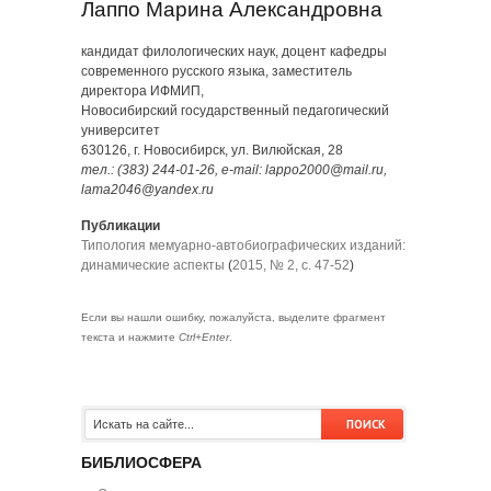
Лаппо Марина Александровна
кандидат филологических наук, доцент кафедры
современного русского языка, заместитель
директора ИФМИП,
Новосибирский государственный педагогический
университет
630126, г. Новосибирск, ул. Вилюйская, 28
тел.: (383) 244-01-26, e-mail: lappo2000@mail.ru,
lama2046@yandex.ru
Публикации
Типология мемуарно-автобиографических изданий:
динамические аспекты
(
2015, № 2, с. 47-52
)
Если вы нашли ошибку, пожалуйста, выделите фрагмент
текста и нажмите
Ctrl+Enter
.
БИБЛИОСФЕРА