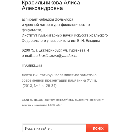
Красильникова Алиса
Александровна
аспирант кафедры фольклора
и древней литературы филологического
факультета,
Институт гуманитарных наук и искусств Уральского
Федерального университета им. Б. Н. Ельцина
620075, г. Екатеринбург, ул. Тургенева, 4
e-mail:
aa-krasilnikova@yandex.ru
Публикации
Лепта к «Статиру»: полемические заметки о
современной презентации памятника XVII в.
(
2013, № 4, с. 29-34
)
Если вы нашли ошибку, пожалуйста, выделите фрагмент
текста и нажмите
Ctrl+Enter
.