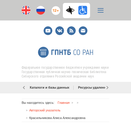
12+
Youtube
ВКонтакте
RSS
E-
mail
подписка
Федеральное государственное бюджетное учреждение науки
Государственная публичная научно-техническая библиотека
Сибирского отделения Российской академии наук
Каталоги и базы данных
Ресурсы удаленного доступа
Вы находитесь здесь:
Главная
Авторский указатель
Красильникова Алиса Александровна