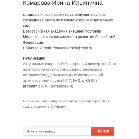
Комарова Ирина Ильинична
кандидат исторических наук, ведущий научный
сотрудник Совета по изучению производительных
сил,
Всероссийская академия внешней торговли
Министерства экономического развития Российской
Федерации,
г. Москва,
e-mail: irinakomarova@mail.ru
Публикации
Актуальные вопросы библиографии диссертаций по
архитектуре как информационно-ресурсном
источнике поддержки научных исследований
архитектурной науки
(2017, № 3, с. 85-90)
(в соавт. с
А.Л. Третьяковым
)
Если вы нашли ошибку, пожалуйста, выделите фрагмент
текста и нажмите
Ctrl+Enter
.