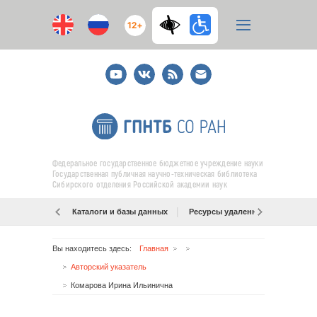
12+
Youtube
ВКонтакте
RSS
E-
mail
подписка
Федеральное государственное бюджетное учреждение науки
Государственная публичная научно-техническая библиотека
Сибирского отделения Российской академии наук
Каталоги и базы данных
Ресурсы удаленного доступа
Вы находитесь здесь:
Главная
Авторский указатель
Комарова Ирина Ильинична