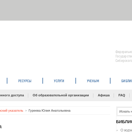
Федерально
Государств
Сибирского
РЕСУРСЫ
УСЛУГИ
УЧЕНЫМ
БИБЛИ
нного доступа
Об образовательной организации
Афиша
FAQ
рский указатель
Гуреева Юлия Анатольевна
БИБЛИ
а
О жур