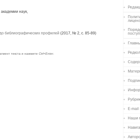
Редакц
 академии наук,
Полити
лицен
Порядо
в до библиографических профилей
(2017, № 2, с. 85-89)
посту
Главн
Редко
агмент текста и нажмите
Ctrl+Enter
.
Содер
Матер
Подпи
Инфор
Рубри
E-mail
Наши 
Навиг
Авторс