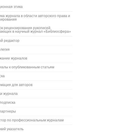
ионная этика
ка журнала в области авторского права и
зирования
к рецензирования рукописей,
пающих в научный журнал «Библиосфера»
ый редактор
ллегия
жание журналов
иалы к опубликованным статьям
ска
мация для авторов
ки журнала
 подписка
партнеры
атор по профессиональным журналам
кий указатель