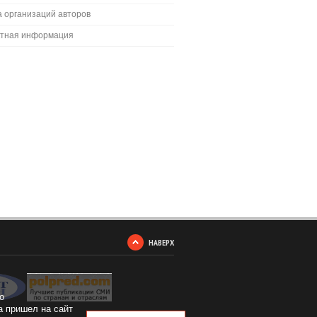
 организаций авторов
ктная информация
НАВЕРХ
о
а пришел на сайт