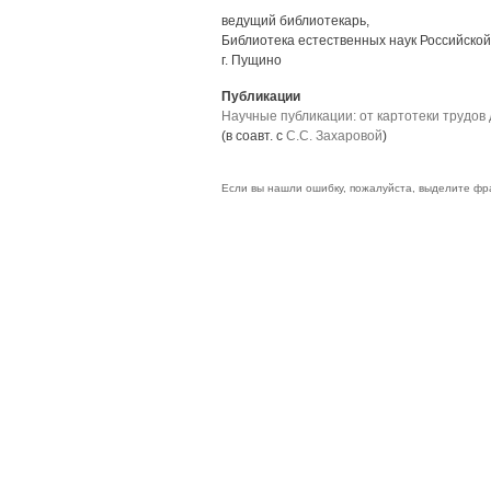
ведущий библиотекарь,
Библиотека естественных наук Российской
г. Пущино
Публикации
Научные публикации: от картотеки трудо
(в соавт. с
C.C. Захаровой
)
Если вы нашли ошибку, пожалуйста, выделите фр