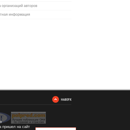
 организаций авторов
ктная информация
НАВЕРХ
о
а пришел на сайт