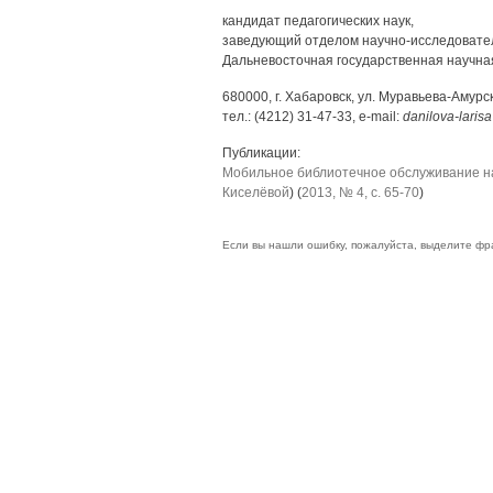
кандидат педагогических наук,
заведующий отделом научно-исследовате
Дальневосточная государственная научна
680000, г. Хабаровск, ул. Муравьева-Амурск
тел.: (4212) 31-47-33, e-mail:
danilova-laris
Публикации:
Мобильное библиотечное обслуживание на
Киселёвой
) (
2013, № 4, с. 65-70
)
Если вы нашли ошибку, пожалуйста, выделите фр