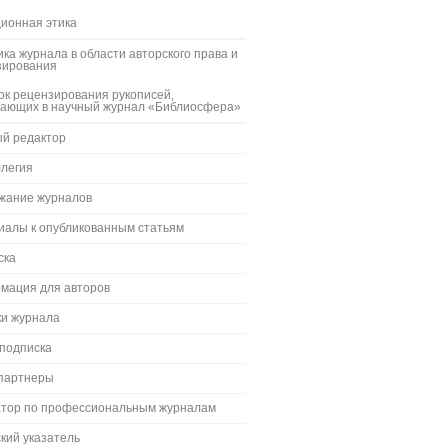
ионная этика
ка журнала в области авторского права и
зирования
к рецензирования рукописей,
пающих в научный журнал «Библиосфера»
ый редактор
ллегия
жание журналов
иалы к опубликованным статьям
ска
мация для авторов
ки журнала
 подписка
партнеры
атор по профессиональным журналам
кий указатель