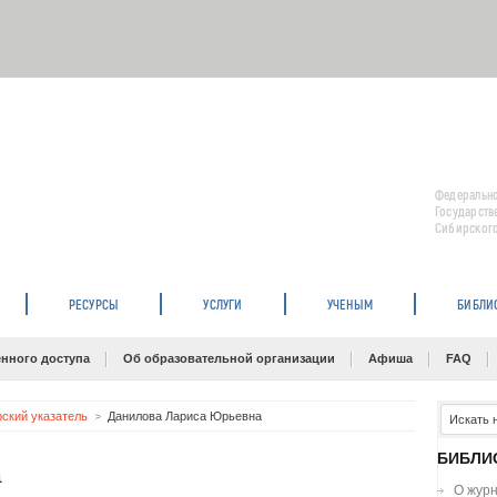
Федерально
Государств
Сибирского
РЕСУРСЫ
УСЛУГИ
УЧЕНЫМ
БИБЛИ
нного доступа
Об образовательной организации
Афиша
FAQ
рский указатель
Данилова Лариса Юрьевна
БИБЛИ
а
О жур