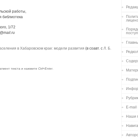
Редакц
льской работы,
Полити
я библиотека
лицен
ого, 1/72
Порядо
a@mail.ru
посту
Главн
селения в Хабаровском крае: модели развития
(в соавт. с
Л. Б.
Редко
Содер
агмент текста и нажмите
Ctrl+Enter
.
Матер
Подпи
Инфор
Рубри
E-mail
Наши 
Навиг
Авторс