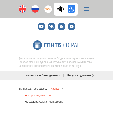
12+
Youtube
ВКонтакте
RSS
E-
mail
подписка
Федеральное государственное бюджетное учреждение науки
Государственная публичная научно-техническая библиотека
Сибирского отделения Российской академии наук
Каталоги и базы данных
Ресурсы удаленного доступа
Вы находитесь здесь:
Главная
Авторский указатель
Чурашева Ольга Леонидовна