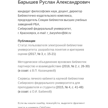
Барышев Руслан Александрович
кандидат философских наук, доцент, директор
Библиотечно-издательского комплекса,
председатель Секции библиотек высших учебных
заведений РБА,
Сибирский федеральный университет,
г. Красноярск,
e-mail: r_baryshev@bk.ru
Публикации
Статус пользователя электронной библиотеки
университета: разработка понятия и критериев
оценки
(2017, № 3, с. 15-21)
Методическое объединение вузовских библиотек:
партнерство и взаимодействие
(2016, № 2, с. 26-30)
(в соавт. с
В.П. Казанцевой
)
Сервисы личного кабинета научной библиотеки
Сибирского федерального университета для
преподавателя и студента
(2015, № 4, с. 41-48)
(в соавт. с
О.И. Бабиной
)
Если вы нашли ошибку, пожалуйста, выделите фрагмент
текста и нажмите
Ctrl+Enter
.