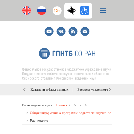
12+
Youtube
ВКонтакте
RSS
E-
mail
подписка
Федеральное государственное бюджетное учреждение науки
Государственная публичная научно-техническая библиотека
Сибирского отделения Российской академии наук
Каталоги и базы данных
Ресурсы удаленного доступа
Об
Вы находитесь здесь:
Главная
Общая информация о программе подготовки научно-педагогических кадров в аспирантуре ГПНТБ СО РАН
Расписание